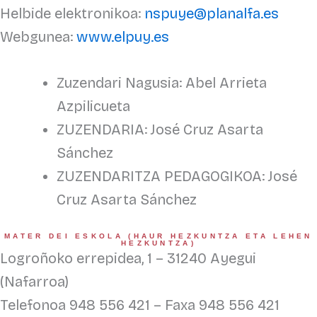
Helbide elektronikoa:
nspuye@planalfa.es
Webgunea:
www.elpuy.es
Zuzendari Nagusia: Abel Arrieta
Azpilicueta
ZUZENDARIA: José Cruz Asarta
Sánchez
ZUZENDARITZA PEDAGOGIKOA: José
Cruz Asarta Sánchez
MATER DEI ESKOLA (HAUR HEZKUNTZA ETA LEHEN
HEZKUNTZA)
Logroñoko errepidea, 1 – 31240 Ayegui
(Nafarroa)
Telefonoa 948 556 421 – Faxa 948 556 421