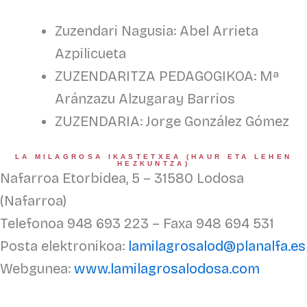
Zuzendari Nagusia: Abel Arrieta
Azpilicueta
ZUZENDARITZA PEDAGOGIKOA: Mª
Aránzazu Alzugaray Barrios
ZUZENDARIA: Jorge González Gómez
LA MILAGROSA IKASTETXEA (HAUR ETA LEHEN
HEZKUNTZA)
Nafarroa Etorbidea, 5 – 31580 Lodosa
(Nafarroa)
Telefonoa 948 693 223 – Faxa 948 694 531
Posta elektronikoa:
lamilagrosalod@planalfa.es
Webgunea:
www.lamilagrosalodosa.com