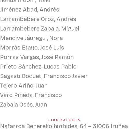
Ilundáin Goñi, Iñaki
Jiménez Abad, Andrés
Larrambebere Oroz, Andrés
Larrambebere Zabala, Miguel
Mendive Jáuregui, Nora
Morrás Etayo, José Luis
Porras Vargas, José Ramón
Prieto Sánchez, Lucas Pablo
Sagasti Boquet, Francisco Javier
Tejero Ariño, Juan
Varo Pineda, Francisco
Zabala Osés, Juan
LIBURUTEGIA
Nafarroa Behereko hiribidea, 64 – 31006 Iruñea