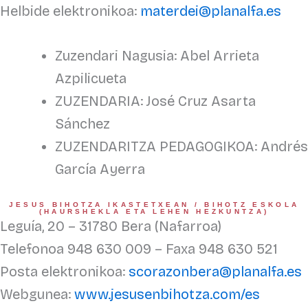
Helbide elektronikoa:
materdei@planalfa.es
Zuzendari Nagusia: Abel Arrieta
Azpilicueta
ZUZENDARIA: José Cruz Asarta
Sánchez
ZUZENDARITZA PEDAGOGIKOA: Andrés
García Ayerra
JESUS ​​BIHOTZA IKASTETXEAN / BIHOTZ ESKOLA
(HAURSHEKLA ETA LEHEN HEZKUNTZA)
Leguía, 20 – 31780 Bera (Nafarroa)
Telefonoa 948 630 009 – Faxa 948 630 521
Posta elektronikoa:
scorazonbera@planalfa.es
Webgunea:
www.jesusenbihotza.com/es