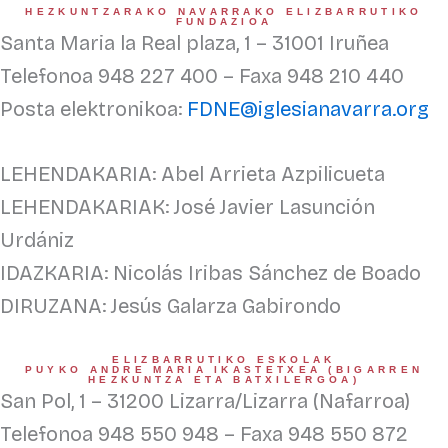
HEZKUNTZARAKO NAVARRAKO ELIZBARRUTIKO
FUNDAZIOA
Santa Maria la Real plaza, 1 – 31001 Iruñea
Telefonoa 948 227 400 – Faxa 948 210 440
Posta elektronikoa:
FDNE@iglesianavarra.org
LEHENDAKARIA: Abel Arrieta Azpilicueta
LEHENDAKARIAK: José Javier Lasunción
Urdániz
IDAZKARIA: Nicolás Iribas Sánchez de Boado
DIRUZANA: Jesús Galarza Gabirondo
ELIZBARRUTIKO ESKOLAK
PUYKO ANDRE MARIA IKASTETXEA (BIGARREN
HEZKUNTZA ETA BATXILERGOA)
San Pol, 1 – 31200 Lizarra/Lizarra (Nafarroa)
Telefonoa 948 550 948 – Faxa 948 550 872