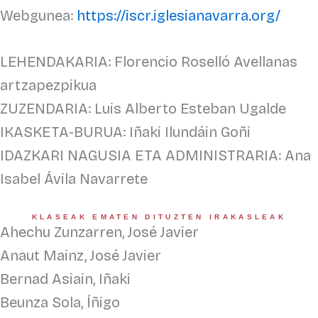
Webgunea:
https://iscr.iglesianavarra.org/
LEHENDAKARIA: Florencio Roselló Avellanas
artzapezpikua
ZUZENDARIA: Luis Alberto Esteban Ugalde
IKASKETA-BURUA: Iñaki Ilundáin Goñi
IDAZKARI NAGUSIA ETA ADMINISTRARIA: Ana
Isabel Ávila Navarrete
KLASEAK EMATEN DITUZTEN IRAKASLEAK
Ahechu Zunzarren, José Javier
Anaut Mainz, José Javier
Bernad Asiain, Iñaki
Beunza Sola, Íñigo