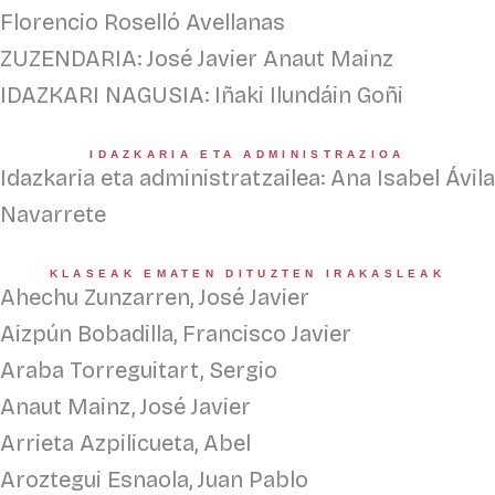
Florencio Roselló Avellanas
ZUZENDARIA: José Javier Anaut Mainz
IDAZKARI NAGUSIA: Iñaki Ilundáin Goñi
IDAZKARIA ETA ADMINISTRAZIOA
Idazkaria eta administratzailea: Ana Isabel Ávila
Navarrete
KLASEAK EMATEN DITUZTEN IRAKASLEAK
Ahechu Zunzarren, José Javier
Aizpún Bobadilla, Francisco Javier
Araba Torreguitart, Sergio
Anaut Mainz, José Javier
Arrieta Azpilicueta, Abel
Aroztegui Esnaola, Juan Pablo