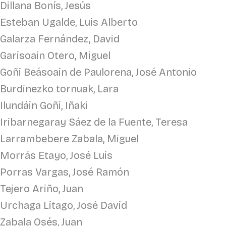
Dillana Bonís, Jesús
Esteban Ugalde, Luis Alberto
Galarza Fernández, David
Garisoain Otero, Miguel
Goñi Beásoain de Paulorena, José Antonio
Burdinezko tornuak, Lara
Ilundáin Goñi, Iñaki
Iribarnegaray Sáez de la Fuente, Teresa
Larrambebere Zabala, Miguel
Morrás Etayo, José Luis
Porras Vargas, José Ramón
Tejero Ariño, Juan
Urchaga Litago, José David
Zabala Osés, Juan