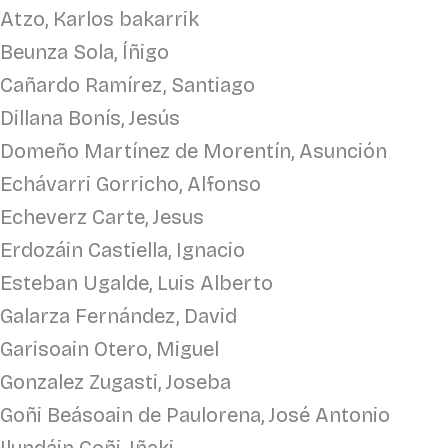
Atzo, Karlos bakarrik
Beunza Sola, Íñigo
Cañardo Ramírez, Santiago
Dillana Bonís, Jesús
Domeño Martínez de Morentín, Asunción
Echávarri Gorricho, Alfonso
Echeverz Carte, Jesus
Erdozáin Castiella, Ignacio
Esteban Ugalde, Luis Alberto
Galarza Fernández, David
Garisoain Otero, Miguel
Gonzalez Zugasti, Joseba
Goñi Beásoain de Paulorena, José Antonio