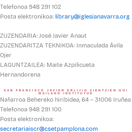
Telefonoa 948 291 102
Posta elektronikoa:
library@iglesianavarra.org
ZUZENDARIA: José Javier Anaut
ZUZENDARITZA TEKNIKOA: Inmaculada Ávila
Ojer
LAGUNTZAILEA: Maite Azpilicueta
Hernandorena
SAN FRANCISCO JAVIER ERLIJIO ZIENTZIEN GOI
MAILAKO INSTITUTUA
Nafarroa Behereko hiribidea, 64 – 31006 Iruñea
Telefonoa 948 291 100
Posta elektronikoa:
secretariaiscr@csetpamplona.com