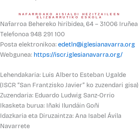
NAFARROAKO AISIALDI HEZITZAILEEN
ELIZBARRUTIKO ESKOLA
Nafarroa Behereko hiribidea, 64 – 31006 Iruñea
Telefonoa 948 291 100
Posta elektronikoa:
edetln@iglesianavarra.org
Webgunea:
https://iscr.iglesianavarra.org/
Lehendakaria: Luis Alberto Esteban Ugalde
(ISCR “San Frantzisko Javier” ko zuzendari gisa)
Zuzendaria: Eduardo Ludwig Sanz-Orrio
Ikasketa burua: Iñaki Ilundáin Goñi
Idazkaria eta Diruzaintza: Ana Isabel Ávila
Navarrete