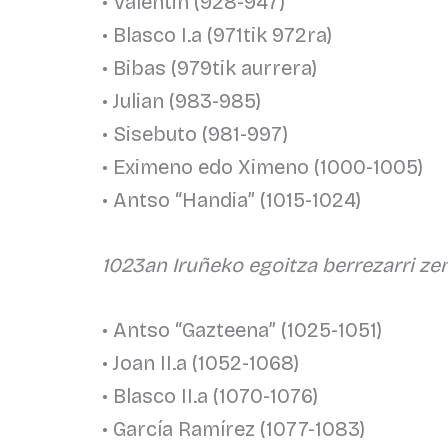
• Valentin (928-947)
• Blasco I.a (971tik 972ra)
• Bibas (979tik aurrera)
• Julian (983-985)
• Sisebuto (981-997)
• Eximeno edo Ximeno (1000-1005)
• Antso “Handia” (1015-1024)
1023an Iruñeko egoitza berrezarri zen
• Antso “Gazteena” (1025-1051)
• Joan II.a (1052-1068)
• Blasco II.a (1070-1076)
• García Ramírez (1077-1083)