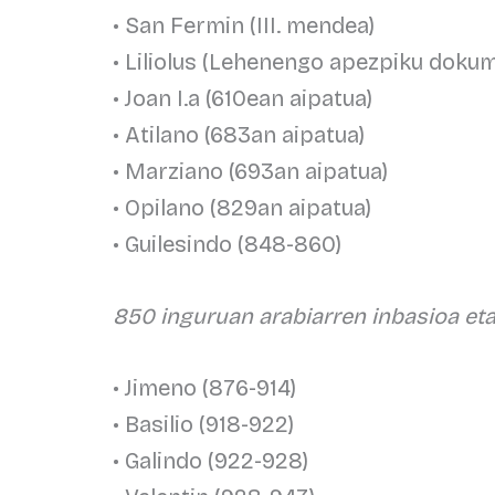
• San Fermin (III. mendea)
• Liliolus (Lehenengo apezpiku dokum
• Joan I.a (610ean aipatua)
• Atilano (683an aipatua)
• Marziano (693an aipatua)
• Opilano (829an aipatua)
• Guilesindo (848-860)
850 inguruan arabiarren inbasioa eta
• Jimeno (876-914)
• Basilio (918-922)
• Galindo (922-928)