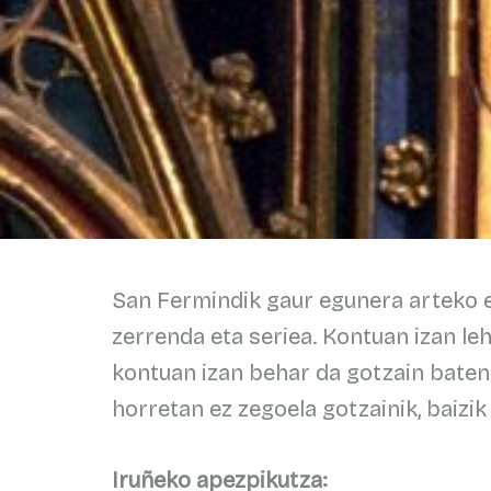
San Fermindik gaur egunera arteko e
zerrenda eta seriea. Kontuan izan le
kontuan izan behar da gotzain baten
horretan ez zegoela gotzainik, baizik
Iruñeko apezpikutza: