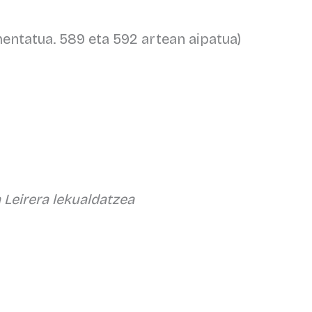
entatua. 589 eta 592 artean aipatua)
 Leirera lekualdatzea