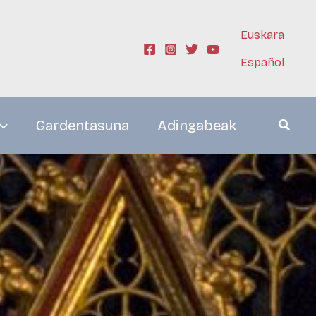
Euskara
Español
Gardentasuna
Adingabeak