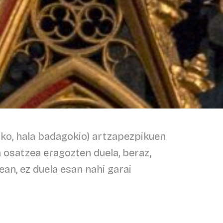
ako, hala badagokio) artzapezpikuen
 osatzea eragozten duela, beraz,
an, ez duela esan nahi garai