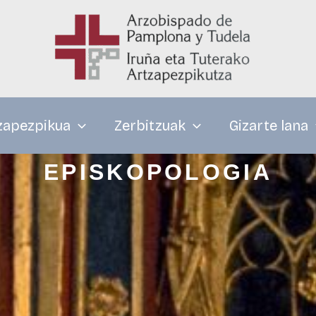
zapezpikua
Zerbitzuak
Gizarte lana
EPISKOPOLOGIA