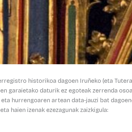
rregistro historikoa dagoen Iruñeko (eta Tuter
hen garaietako daturik ez egoteak zerrenda osoa
 eta hurrengoaren artean data-jauzi bat dagoene
 eta haien izenak ezezagunak zaizkigula: