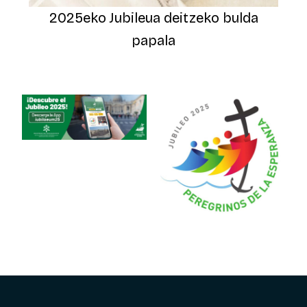
2025eko Jubileua deitzeko bulda
papala