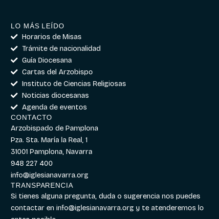
LO MÁS LEÍDO
Horarios de Misas
Trámite de nacionalidad
Guía Diocesana
Cartas del Arzobispo
Instituto de Ciencias Religiosas
Noticias diocesanas
Agenda de eventos
CONTACTO
Arzobispado de Pamplona
Pza. Sta. María la Real, 1
31001 Pamplona, Navarra
948 227 400
info@iglesianavarra.org
TRANSPARENCIA
Si tienes alguna pregunta, duda o sugerencia nos puedes
contactar en
info@iglesianavarra.org
y te atenderemos lo