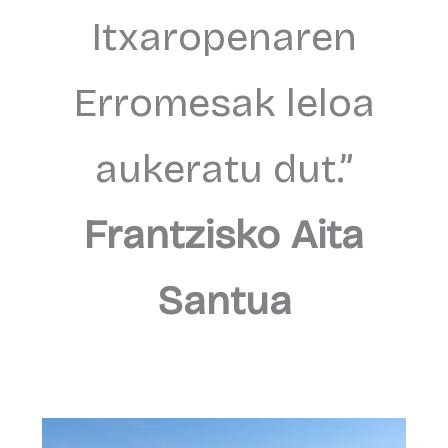
Itxaropenaren
Erromesak leloa
aukeratu dut.”
Frantzisko Aita
Santua