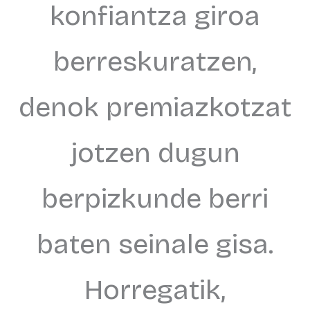
konfiantza giroa
berreskuratzen,
denok premiazkotzat
jotzen dugun
berpizkunde berri
baten seinale gisa.
Horregatik,