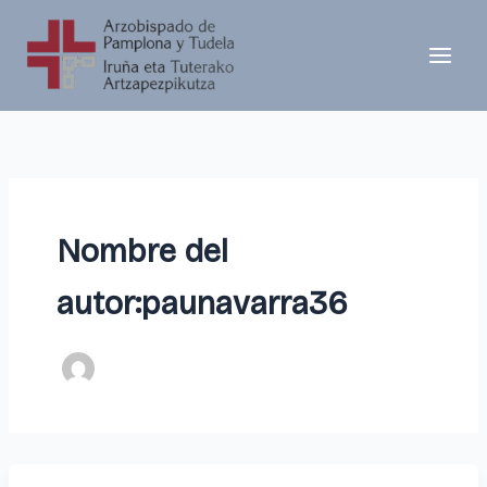
Ir
al
contenido
Nombre del
autor:paunavarra36