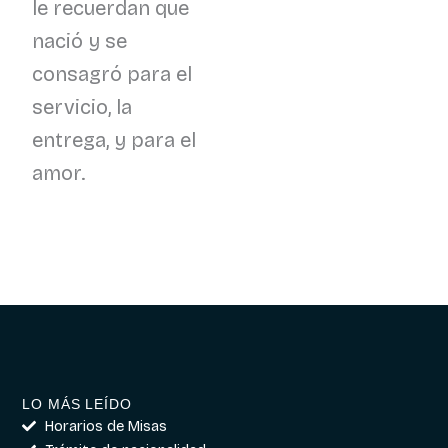
le recuerdan que
nació y se
consagró para el
servicio, la
entrega, y para el
amor.
LO MÁS LEÍDO
Horarios de Misas