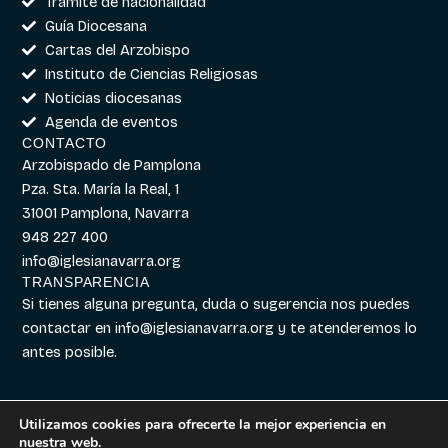
Trámite de nacionalidad
Guía Diocesana
Cartas del Arzobispo
Instituto de Ciencias Religiosas
Noticias diocesanas
Agenda de eventos
CONTACTO
Arzobispado de Pamplona
Pza. Sta. María la Real, 1
31001 Pamplona, Navarra
948 227 400
info@iglesianavarra.org
TRANSPARENCIA
Si tienes alguna pregunta, duda o sugerencia nos puedes
contactar en
info@iglesianavarra.org
y te atenderemos lo
antes posible.
Utilizamos cookies para ofrecerte la mejor experiencia en
nuestra web.
Aviso legal
|
Política de
Diseñado con
Digitalvar
y