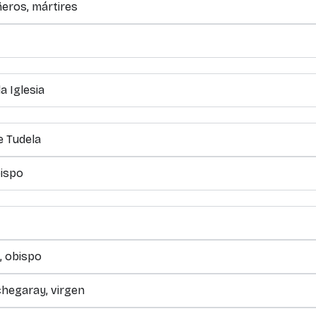
ñeros, mártires
a Iglesia
e Tudela
bispo
, obispo
chegaray, virgen