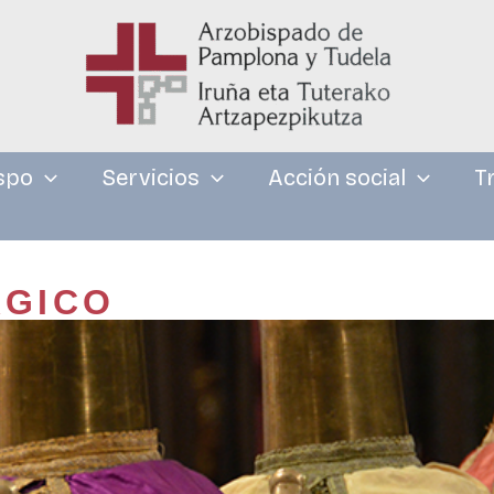
spo
Servicios
Acción social
T
RGICO