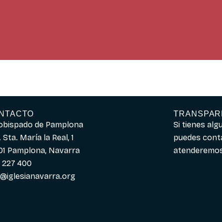
NTACTO
TRANSPAR
obispado de Pamplona
Si tienes al
 Sta. María la Real, 1
puedes cont
01 Pamplona, Navarra
atenderemos 
 227 400
o@iglesianavarra.org