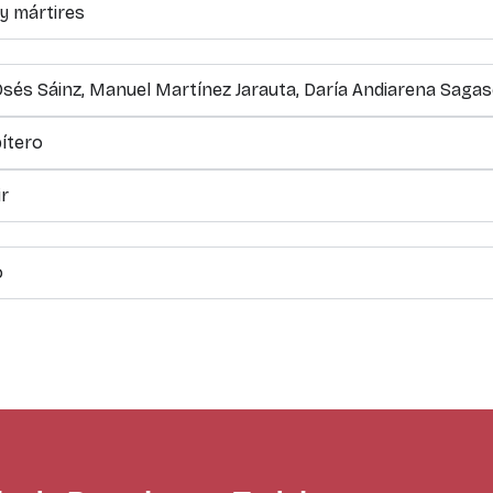
 y mártires
sés Sáinz, Manuel Martínez Jarauta, Daría Andiarena Sagas
ítero
ir
o