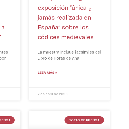
exposición “única y
jamás realizada en
 a
España” sobre los
”
códices medievales
ntes
La muestra incluye facsímiles del
por
Libro de Horas de Ana
LEER MÁS »
7 de abril de 2026
PRENSA
NOTAS DE PRENSA