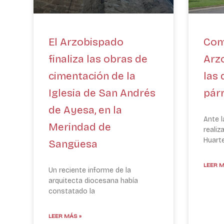
El Arzobispado
Com
finaliza las obras de
Arz
cimentación de la
las 
Iglesia de San Andrés
pár
de Ayesa, en la
Ante 
Merindad de
realiz
Huarte
Sangüesa
LEER M
Un reciente informe de la
arquitecta diocesana había
constatado la
LEER MÁS »