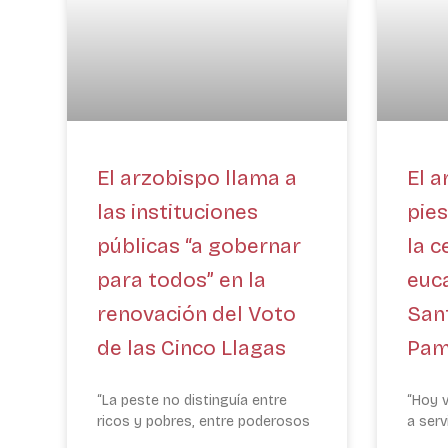
El arzobispo llama a
El a
las instituciones
pies
públicas “a gobernar
la c
para todos” en la
euca
renovación del Voto
Sant
de las Cinco Llagas
Pam
“La peste no distinguía entre
“Hoy 
ricos y pobres, entre poderosos
a serv