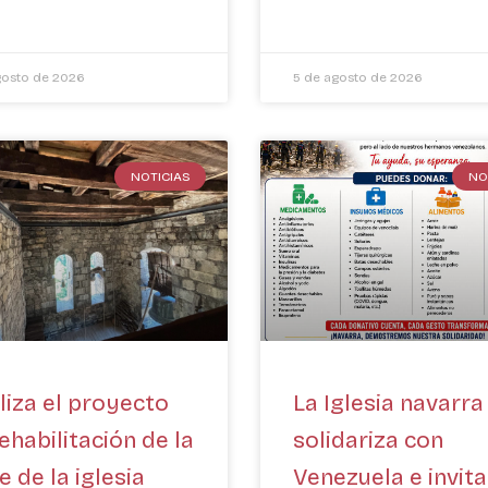
gosto de 2026
5 de agosto de 2026
NOTICIAS
NO
liza el proyecto
La Iglesia navarra
ehabilitación de la
solidariza con
e de la iglesia
Venezuela e invita