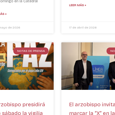
domingo en la Catedral
LEER MÁS »
ÁS »
mayo de 2026
17 de abril de 2026
NOTAS DE PRENSA
NO
rzobispo presidirá
El arzobispo invit
 sábado la vigilia
marcar la “X” en la