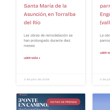
Santa María de la
par
Asunción, en Torralba
Engr
del Río
(val
Las obras de remodelación se
La obr
han prolongado durante diez
parroq
meses
LEER M
LEER MÁS »
3 de julio de 2026
2 de ju
NOTAS DE PRENSA