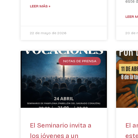
este 
LEER MÁS »
LEER M
22 de mayo de 2026
20 de 
NOTAS DE PRENSA
El Seminario invita a
El a
los jóvenes a un
este