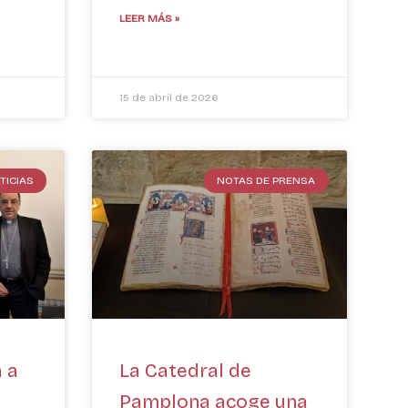
LEER MÁS »
15 de abril de 2026
TICIAS
NOTAS DE PRENSA
a a
La Catedral de
Pamplona acoge una