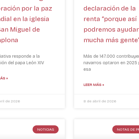
ración por la paz
declaración de la
ial en la iglesia
renta “porque así
San Miguel de
podremos ayudar
plona
mucha más gente
ciativa responde a la
Más de 147.000 contribuye
ción del papa León XIV
navarros optaron en 2025 
esa
ÁS »
LEER MÁS »
bril de 2026
8 de abril de 2026
NOTICIAS
NOTAS DE 