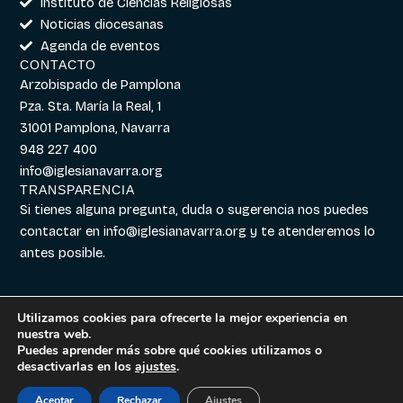
Instituto de Ciencias Religiosas
Noticias diocesanas
Agenda de eventos
CONTACTO
Arzobispado de Pamplona
Pza. Sta. María la Real, 1
31001 Pamplona, Navarra
948 227 400
info@iglesianavarra.org
TRANSPARENCIA
Si tienes alguna pregunta, duda o sugerencia nos puedes
contactar en
info@iglesianavarra.org
y te atenderemos lo
antes posible.
Utilizamos cookies para ofrecerte la mejor experiencia en
nuestra web.
Aviso legal
|
Política de
Diseñado con
Digitalvar
y
Puedes aprender más sobre qué cookies utilizamos o
Cookies
|
Política de
Datalvar
desactivarlas en los
ajustes
.
Privacidad
Aceptar
Rechazar
Ajustes