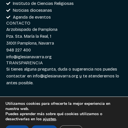
Instituto de Ciencias Religiosas
Noticias diocesanas
Agenda de eventos
CONTACTO
Arzobispado de Pamplona
Pza. Sta. María la Real, 1
31001 Pamplona, Navarra
948 227 400
info@iglesianavarra.org
TRANSPARENCIA
Si tienes alguna pregunta, duda o sugerencia nos puedes
contactar en
info@iglesianavarra.org
y te atenderemos lo
antes posible.
Utilizamos cookies para ofrecerte la mejor experiencia en
nuestra web.
Aviso legal
|
Política de
Diseñado con
Digitalvar
y
Puedes aprender más sobre qué cookies utilizamos o
Cookies
|
Política de
Datalvar
desactivarlas en los
ajustes
.
Privacidad