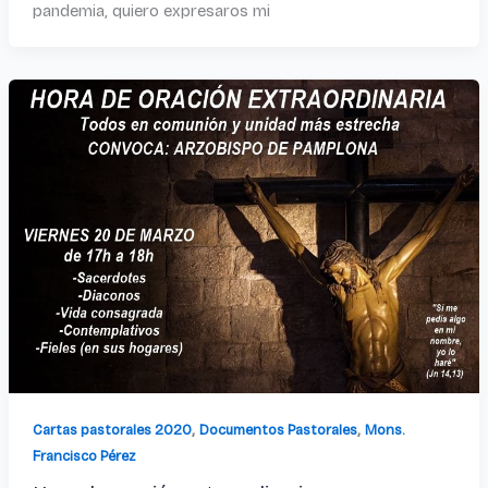
pandemia, quiero expresaros mi
,
,
Cartas pastorales 2020
Documentos Pastorales
Mons.
Francisco Pérez