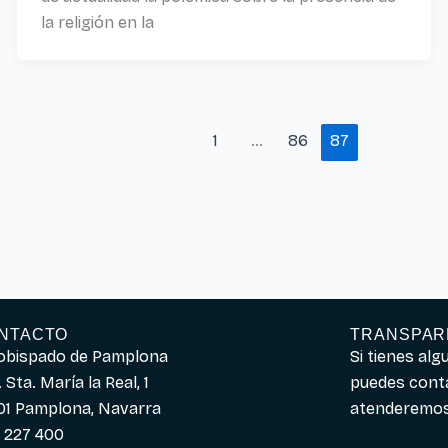
la religión en la
1
…
86
87
NTACTO
TRANSPAR
obispado de Pamplona
Si tienes al
 Sta. María la Real, 1
puedes cont
01 Pamplona, Navarra
atenderemos 
 227 400