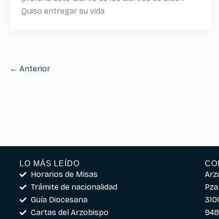
Quiso entregar su vida
←
Anterior
LO MÁS LEÍDO
CO
Horarios de Misas
Arz
Trámite de nacionalidad
Pza.
Guía Diocesana
310
Cartas del Arzobispo
948