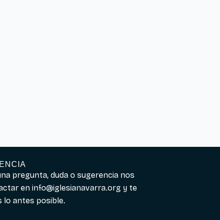
ENCIA
guna pregunta, duda o sugerencia nos
actar en
info@iglesianavarra.org
y te
lo antes posible.