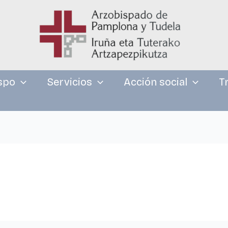
spo
Servicios
Acción social
T