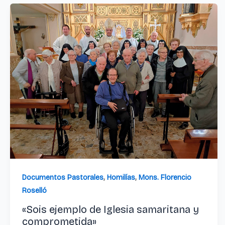
,
,
Documentos Pastorales
Homilías
Mons. Florencio
Roselló
«Sois ejemplo de Iglesia samaritana y
comprometida»