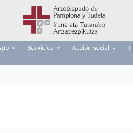
spo
Servicios
Acción social
T