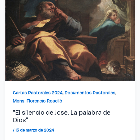
,
,
Cartas Pastorales 2024
Documentos Pastorales
Mons. Florencio Roselló
“El silencio de José. La palabra de
Dios”
/
13 de marzo de 2024