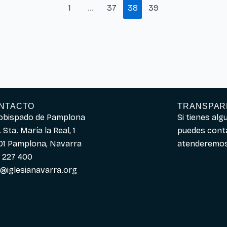
1
…
37
38
39
NTACTO
TRANSPAR
obispado de Pamplona
Si tienes al
 Sta. María la Real, 1
puedes cont
01 Pamplona, Navarra
atenderemos 
 227 400
o@iglesianavarra.org