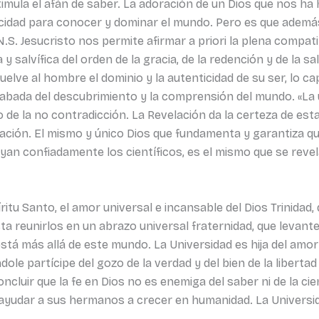
timula el afán de saber. La adoración de un Dios que nos h
cidad para conocer y dominar el mundo. Pero es que además,
S. Jesucristo nos permite afirmar a priori la plena compatibi
y salvífica del orden de la gracia, de la redención y de la sa
lve al hombre el dominio y la autenticidad de su ser, lo cap
acabada del descubrimiento y la comprensión del mundo. «La
 de la no contradicción. La Revelación da la certeza de est
lvación. El mismo y único Dios que fundamenta y garantiza que
oyan confiadamente los científicos, es el mismo que se rev
íritu Santo, el amor universal e incansable del Dios Trinidad,
a reunirlos en un abrazo universal fraternidad, que levant
tá más allá de este mundo. La Universidad es hija del amor a
ole partícipe del gozo de la verdad y del bien de la libertad
luir que la fe en Dios no es enemiga del saber ni de la cie
 ayudar a sus hermanos a crecer en humanidad. La Universi