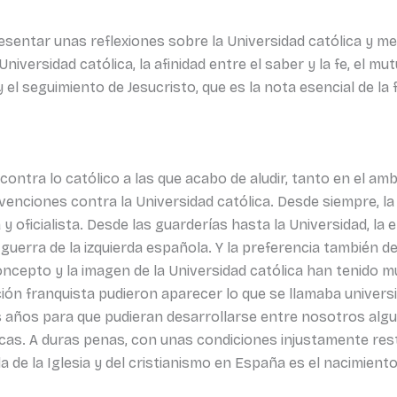
esentar unas reflexiones sobre la Universidad católica y 
niversidad católica, la afinidad entre el saber y la fe, el m
y el seguimiento de Jesucristo, que es la nota esencial de la f
ntra lo católico a las que acabo de aludir, tanto en el amb
revenciones contra la Universidad católica. Desde siempre, 
a y oficialista. Desde las guarderías hasta la Universidad, l
de guerra de la izquierda española. Y la preferencia también d
concepto y la imagen de la Universidad católica han tenido m
ción franquista pudieron aparecer lo que se llamaba universi
años para que pudieran desarrollarse entre nosotros algun
ólicas. A duras penas, con unas condiciones injustamente re
da de la Iglesia y del cristianismo en España es el nacimient