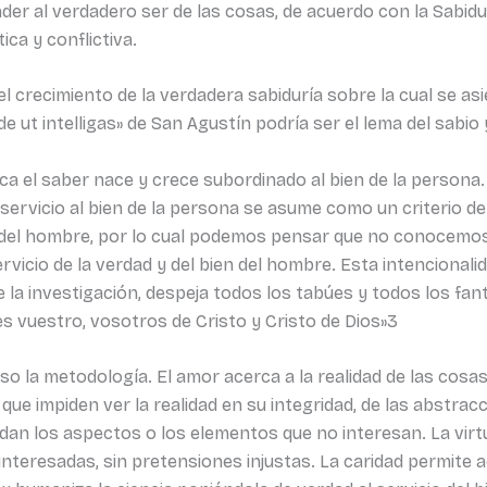
nder al verdadero ser de las cosas, de acuerdo con la Sabidu
ca y conflictiva.
 crecimiento de la verdadera sabiduría sobre la cual se asi
ede ut intelligas» de San Agustín podría ser el lema del sabio 
ica el saber nace y crece subordinado al bien de la person
 servicio al bien de la persona se asume como un criterio de
n del hombre, por lo cual podemos pensar que no conocemos
rvicio de la verdad y del bien del hombre. Esta intencionali
de la investigación, despeja todos los tabúes y todos los f
s vuestro, vosotros de Cristo y Cristo de Dios»3
uso la metodología. El amor acerca a la realidad de las cosa
 que impiden ver la realidad en su integridad, de las abstr
vidan los aspectos o los elementos que no interesan. La virt
 interesadas, sin pretensiones injustas. La caridad permite 