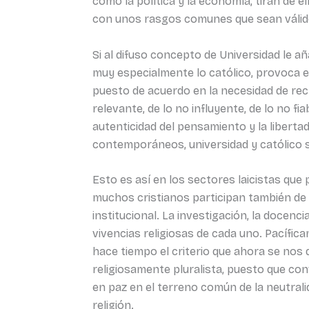
como la política y la economía, tiran de 
con unos rasgos comunes que sean válido
Si al difuso concepto de Universidad le aña
muy especialmente lo católico, provoca e
puesto de acuerdo en la necesidad de reclui
relevante, de lo no influyente, de lo no f
autenticidad del pensamiento y la libert
contemporáneos, universidad y católico
Esto es así en los sectores laicistas qu
muchos cristianos participan también de 
institucional. La investigación, la docenci
vivencias religiosas de cada uno. Pacífica
hace tiempo el criterio que ahora se nos 
religiosamente pluralista, puesto que co
en paz en el terreno común de la neutrali
religión.