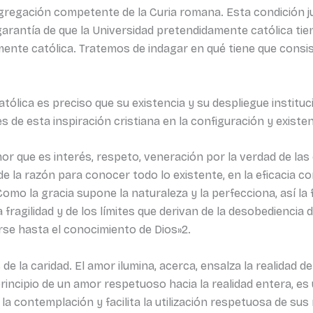
ngregación competente de la Curia romana. Esta condición ju
 garantía de que la Universidad pretendidamente católica ti
e católica. Tratemos de indagar en qué tiene que consistir 
ólica es preciso que su existencia y su despliegue instituci
s de esta inspiración cristiana en la configuración y existe
or que es interés, respeto, veneración por la verdad de las c
de la razón para conocer todo lo existente, en la eficacia co
 Como la gracia supone la naturaleza y la perfecciona, así l
 la fragilidad y de los límites que derivan de la desobedienci
se hasta el conocimiento de Dios»2.
de la caridad. El amor ilumina, acerca, ensalza la realidad del
rincipio de un amor respetuoso hacia la realidad entera, e
la contemplación y facilita la utilización respetuosa de sus