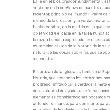
La fe en el Dios creador fundamenta y es
sostiene en la confianza de nuestra capa
redentor, principio del mundo y Padre de N.
mundo de la creación y la verdad histórica 
hecho hombre, en la medida en la que devue
objetividad y eficacia en la tarea nunca 
la razón humana expresado en el principio
es también el Dios de la historia de la sa
natural de las cosas sobre las que se ap
Jesucristo»1.
El corazón de la Iglesia es también el Esp
historia, que ensancha los corazones hast
progreso ilimitado cuya verdadera meta es
de la voluntad de ayudar al prójimo haciénd
elementales consideraciones podemos conc
entender el mundo, para dominarlo, para
culturales de la Iglesia y de la fe católica.