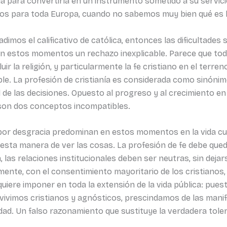
ella para convertirla en un instrumento sometido a su servi
s para toda Europa, cuando no sabemos muy bien qué es lo
dimos el calificativo de católica, entonces las dificultades s
n estos momentos un rechazo inexplicable. Parece que todo
r la religión, y particularmente la fe cristiano en el terreno 
iable. La profesión de cristianía es considerada como sinóni
ad de las decisiones. Opuesto al progreso y al crecimiento
 son dos conceptos incompatibles.
e por desgracia predominan en estos momentos en la vida cu
esta manera de ver las cosas. La profesión de fe debe queda
a, las relaciones institucionales deben ser neutras, sin deja
mente, con el consentimiento mayoritario de los cristianos, 
quiere imponer en toda la extensión de la vida pública: pue
nvivimos cristianos y agnósticos, prescindamos de las manif
dad. Un falso razonamiento que sustituye la verdadera tolera