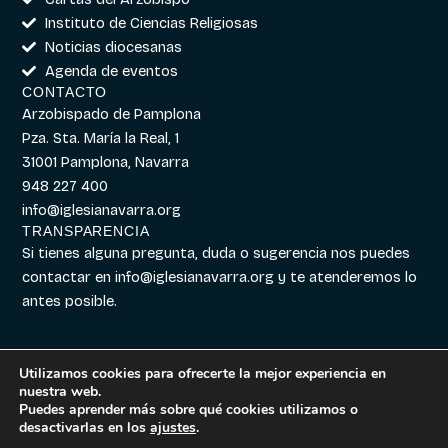
Instituto de Ciencias Religiosas
Noticias diocesanas
Agenda de eventos
CONTACTO
Arzobispado de Pamplona
Pza. Sta. María la Real, 1
31001 Pamplona, Navarra
948 227 400
info@iglesianavarra.org
TRANSPARENCIA
Si tienes alguna pregunta, duda o sugerencia nos puedes
contactar en
info@iglesianavarra.org
y te atenderemos lo
antes posible.
Utilizamos cookies para ofrecerte la mejor experiencia en
nuestra web.
Aviso legal
|
Política de
Diseñado con
Digitalvar
y
Puedes aprender más sobre qué cookies utilizamos o
Cookies
|
Política de
Datalvar
desactivarlas en los
ajustes
.
Privacidad