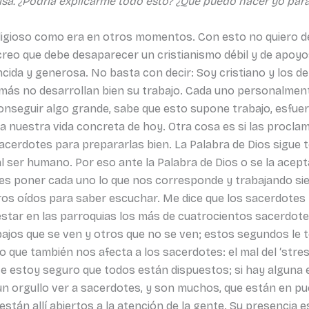
isa. ¿Podría explicarme todo esto? ¿Qué puedo hacer yo par
religioso como era en otros momentos. Con esto no quiero d
o que debe desaparecer un cristianismo débil y de apoyos 
da y generosa. No basta con decir: Soy cristiano y los dem
ás no desarrollan bien su trabajo. Cada uno personalmente
 conseguir algo grande, sabe que esto supone trabajo, esfue
a a nuestra vida concreta de hoy. Otra cosa es si las procla
cerdotes para prepararlas bien. La Palabra de Dios sigue t
al ser humano. Por eso ante la Palabra de Dios o se la acep
es poner cada uno lo que nos corresponde y trabajando sie
ros oídos para saber escuchar. Me dice que los sacerdotes
star en las parroquias los más de cuatrocientos sacerdotes
rabajos que se ven y otros que no se ven; estos segundos le 
 que también nos afecta a los sacerdotes: el mal del ‘stress
e estoy seguro que todos están dispuestos; si hay alguna 
 un orgullo ver a sacerdotes, y son muchos, que están en p
están allí abiertos a la atención de la gente. Su presencia