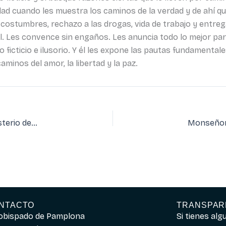
dad cuando les muestra los caminos de la verdad y de ahí qu
 costumbres, rechazo a las drogas, vida de trabajo y entrega
l. Les convence sin engaños. Les anuncia todo lo mejor p
o ficticio e ilusorio. Y él les expone las pautas fundamenta
aminos del amor, la libertad y la paz.
Jornadas pastorales sobre salud en agosto, en el Monasterio de Iranzu
NTACTO
TRANSPAR
obispado de Pamplona
Si tienes al