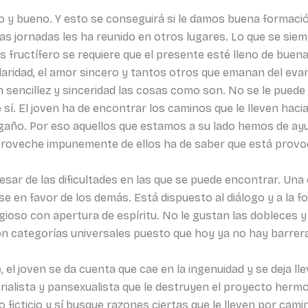
o y bueno. Y esto se conseguirá si le damos buena formació
 jornadas les ha reunido en otros lugares. Lo que se sie
s fructífero se requiere que el presente esté lleno de bue
solidaridad, el amor sincero y tantos otros que emanan del eva
 sencillez y sinceridad las cosas como son. No se le pued
e sí. El joven ha de encontrar los caminos que le lleven haci
ngaño. Por eso aquellos que estamos a su lado hemos de ayu
 aproveche impunemente de ellos ha de saber que está provo
sar de las dificultades en las que se puede encontrar. Una d
se en favor de los demás. Está dispuesto al diálogo y a la 
ligioso con apertura de espíritu. No le gustan las dobleces
con categorías universales puesto que hoy ya no hay barre
, el joven se da cuenta que cae en la ingenuidad y se deja llev
rialista y pansexualista que le destruyen el proyecto hermo
o ficticio y sí busque razones ciertas que le lleven por cam