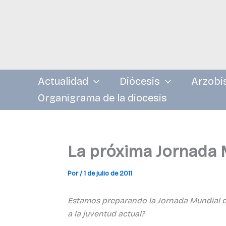
Ir
al
contenido
Actualidad
Diócesis
Arzobi
Organigrama de la diocesis
La próxima Jornada 
Por
/
1 de julio de 2011
Estamos preparando la Jornada Mundial de
a la juventud actual?