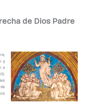
derecha de Dios Padre
re,
o y
n a
0).
les
 de
los