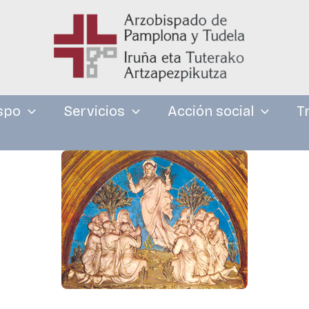
spo
Servicios
Acción social
T