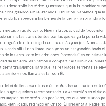
n su desarrollo histórico. Queremos que la humanidad super
vamos consiguiendo entre fracasos y triunfos. Sabemos que la
rando los apegos a los bienes de la tierra y aspirando a los
en metas a ras de tierra. Niegan la capacidad de “ascender” 
eda sin metas consistentes por las que valga la pena la vid
, engañado o teledirigido aspira a más y mejor. Nunca está s
sús. Desde allí El nos llama. Nos pone en proyección hacia e
ros de la tierra. Para los cristianos “ascender” es en primer
ealidad de la tierra. Aspiramos a compartir el triunfo del 
n la tierra trabajamos para que las realidades terrenas se 
a arriba y nos llama a estar con Él.
ria del cielo llena nuestras más profundas aspiraciones. Jes
los suyos quedará recompensado. La Ascensión es el día del
, los limpios de corazón, los pacíficos, los que han sufrido
 dignificado, redimido en Cristo. Él presenta al Padre “los