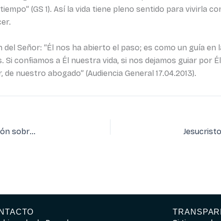
iempo” (GS 1). Así la vida tiene pleno sentido para vivirla 
er.
 del Señor: “Él nos ha abierto el paso; es como un guía en 
ios. Si confiamos a Él nuestra vida, si nos dejamos guiar po
 de nuestro abogado” (Audiencia General 17.04.2013).
El Palacio de los Mencos de Tafalla acogerá una exposición sobre las Javieradas
NTACTO
TRANSPAR