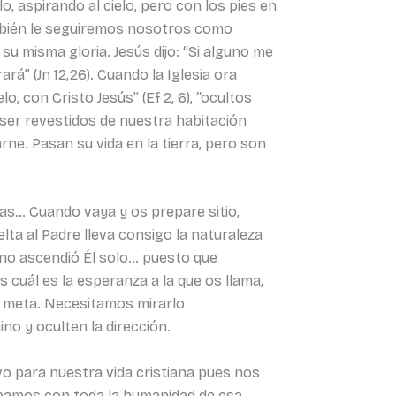
 aspirando al cielo, pero con los pies en
ambién le seguiremos nosotros como
u misma gloria. Jesús dijo: “Si alguno me
rá” (Jn 12,26). Cuando la Iglesia ora
, con Cristo Jesús” (Ef 2, 6), “ocultos
 ser revestidos de nuestra habitación
carne. Pasan su vida en la tierra, pero son
as… Cuando vaya y os prepare sitio,
elta al Padre lleva consigo la naturaleza
 no ascendió Él solo… puesto que
cuál es la esperanza a la que os llama,
tra meta. Necesitamos mirarlo
o y oculten la dirección.
o para nuestra vida cristiana pues nos
cipamos con toda la humanidad de esa