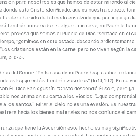
nsión para nosotros es que hemos de estar mirando al cielo,
e donde está Cristo glorificado, que es nuestra cabeza, t
uraleza ha sido de tal modo ensalzada que participa ya de s
ará también mi servidor; si alguno me sirve, mi Padre le honra
elo”, profesa que somos el Pueblo de Dios “sentado en el cielo
smo tiempo, “gemimos en este estado, deseando ardientemente
14). “Los cristianos están en la carne, pero no viven según la 
m, 5, 8-9).
ras del Señor: “En la casa de mi Padre hay muchas estanci
de estoy yo estéis también vosotros” (Jn 14, 1-12). En su vu
n Él. Dice San Agustín: “Cristo descendió Él solo, pero ya
blo nos anima en su carta a los Efesios: “…que comprendáis 
cia a los santos”. Mirar al cielo no es una evasión. Es nues
trera hacia los bienes materiales no nos confunda el camin
nza que tiene la Ascensión este hecho es muy significativ
n el campo material como espiritual. Los cristianos parti