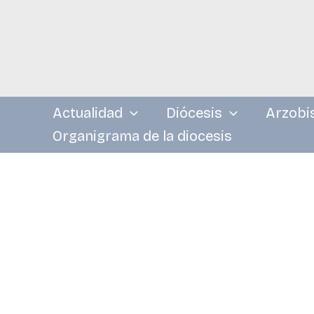
Ir
al
contenido
Actualidad
Diócesis
Arzobi
Organigrama de la diocesis