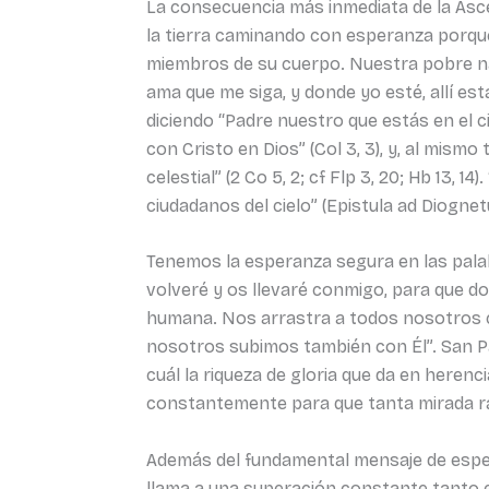
La consecuencia más inmediata de la Asce
la tierra caminando con esperanza porqu
miembros de su cuerpo. Nuestra pobre nat
ama que me siga, y donde yo esté, allí est
diciendo “Padre nuestro que estás en el ci
con Cristo en Dios” (Col 3, 3), y, al mi
celestial” (2 Co 5, 2; cf Flp 3, 20; Hb 13, 
ciudadanos del cielo” (Epistula ad Diognetu
Tenemos la esperanza segura en las palab
volveré y os llevaré conmigo, para que don
humana. Nos arrastra a todos nosotros co
nosotros subimos también con Él”. San Pa
cuál la riqueza de gloria que da en heren
constantemente para que tanta mirada ras
Además del fundamental mensaje de espera
llama a una superación constante tanto e