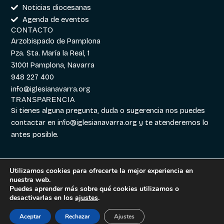
Noticias diocesanas
Agenda de eventos
CONTACTO
Arzobispado de Pamplona
Pza. Sta. María la Real, 1
31001 Pamplona, Navarra
948 227 400
info@iglesianavarra.org
TRANSPARENCIA
Si tienes alguna pregunta, duda o sugerencia nos puedes
contactar en
info@iglesianavarra.org
y te atenderemos lo
antes posible.
Utilizamos cookies para ofrecerte la mejor experiencia en
nuestra web.
Aviso legal
|
Política de
Diseñado con
Digitalvar
y
Puedes aprender más sobre qué cookies utilizamos o
Cookies
|
Política de
Datalvar
desactivarlas en los
ajustes
.
Privacidad
Aceptar
Rechazar
Ajustes