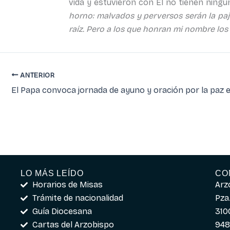
vida y estuvieron con Él no tienen ningún
horno: malvados y perversos serán la paja,
raíz. Pero a los que honran mi nombre los i
ANTERIOR
LO MÁS LEÍDO
CO
Horarios de Misas
Arz
Trámite de nacionalidad
Pza.
Guía Diocesana
310
Cartas del Arzobispo
948