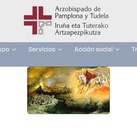
spo
Servicios
Acción social
T