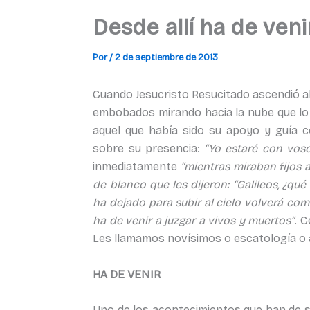
Desde allí ha de veni
Por
/
2 de septiembre de 2013
Cuando Jesucristo Resucitado ascendió al
embobados mirando hacia la nube que lo
aquel que había sido su apoyo y guía 
sobre su presencia:
“Yo estaré con voso
inmediatamente
“mientras miraban fijos a
de blanco que les dijeron: “Galileos, ¿qu
ha dejado para subir al cielo volverá com
ha de venir a juzgar a vivos y muertos”
. 
Les llamamos novísimos o escatología o 
HA DE VENIR
Uno de los acontecimientos que han de suc