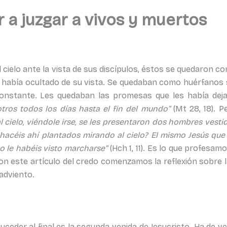
r a juzgar a vivos y muertos
 cielo ante la vista de sus discípulos, éstos se quedaron c
 había ocultado de su vista. Se quedaban como huérfanos 
constante. Les quedaban las promesas que les había dej
tros todos los días hasta el fin del mundo”
(Mt 28, 18). P
l cielo, viéndole irse, se les presentaron dos hombres vesti
é hacéis ahí plantados mirando al cielo? El mismo Jesús que
o le habéis visto marcharse”
(Hch 1, 11). Es lo que profesa
Con este artículo del credo comenzamos la reflexión sobre l
adviento.
eder al final es la segunda venida de Jesucristo. Ha de ven