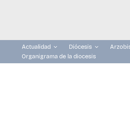
Ir
al
contenido
Actualidad
Diócesis
Arzobi
Organigrama de la diocesis