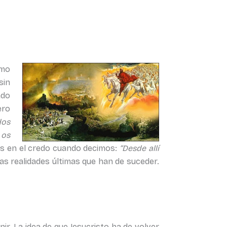
omo
sin
ado
ero
dos
 os
mos en el credo cuando decimos:
“Desde allí
as realidades últimas que han de suceder.
ir. La idea de que Jesucristo ha de volver