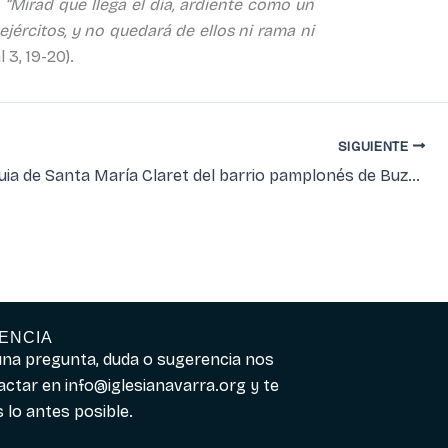
:
“Mirad que llega el día, ardiente como un
ejércitos, y no quedará de ellos ni rama ni
 3, 19-20).
SIGUIENTE
La parroquia de Santa María Claret del barrio pamplonés de Buztintxuri cierra sus puertas para trasladarse a unas bajeras en el centro del barrio
ENCIA
guna pregunta, duda o sugerencia nos
actar en
info@iglesianavarra.org
y te
lo antes posible.