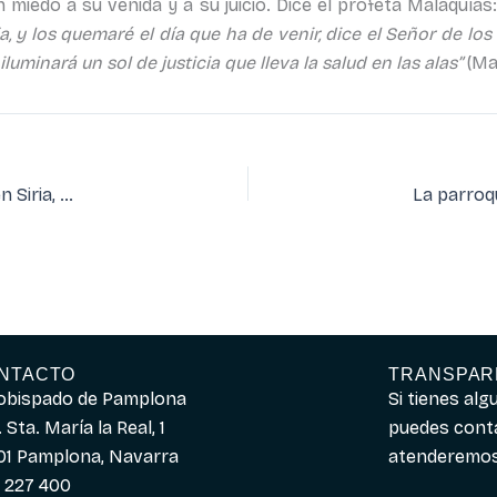
 miedo a su venida y a su juicio. Dice el profeta Malaquías
 y los quemaré el día que ha de venir, dice el Señor de los 
luminará un sol de justicia que lleva la salud en las alas”
(Mal
El Papa convoca jornada de ayuno y oración por la paz en Siria, Medio Oriente y el mundo
NTACTO
TRANSPAR
obispado de Pamplona
Si tienes al
 Sta. María la Real, 1
puedes cont
01 Pamplona, Navarra
atenderemos 
 227 400