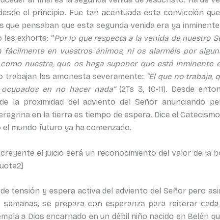
esde el principio. Fue tan acentuada esta convicción que
es que pensaban que esta segunda venida era ya inminente 
 les exhorta: “
Por lo que respecta a la venida de nuestro Se
n fácilmente en vuestros ánimos, ni os alarméis por alguna
 como nuestra, que os haga suponer que está inminente e
e no trabajan les amonesta severamente:
“El que no trabaja
y ocupados en no hacer nada”
(2Ts 3, 10-11). Desde ento
e la proximidad del adviento del Señor anunciando per
eregrina en la tierra es tiempo de espera. Dice el Catecismo 
isto el mundo futuro ya ha comenzado.
reyente el juicio será un reconocimiento del valor de la b
quote2]
 de tensión y espera activa del adviento del Señor pero a
o semanas, se prepara con esperanza para reiterar cada 
templa a Dios encarnado en un débil niño nacido en Belén q