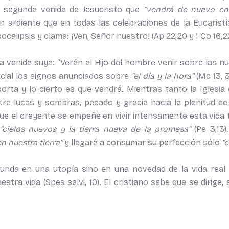
a segunda venida de Jesucristo que
“vendrá de nuevo en 
an ardiente que en todas las celebraciones de la Eucaristí
ocalipsis y clama: ¡Ven, Señor nuestro! (Ap 22,20 y 1 Co 16,22
 venida suya: “Verán al Hijo del hombre venir sobre las n
ncial los signos anunciados sobre
“el día y la hora”
(Mc 13, 
orta y lo cierto es que vendrá. Mientras tanto la Iglesia 
re luces y sombras, pecado y gracia hacia la plenitud d
a que el creyente se empeñe en vivir intensamente esta vid
“cielos nuevos y la tierra nueva de la promesa”
(Pe 3,13)
 nuestra tierra”
y llegará a consumar su perfección sólo
“
funda en una utopía sino en una novedad de la vida real 
ra vida (Spes salvi, 10). El cristiano sabe que se dirige, 