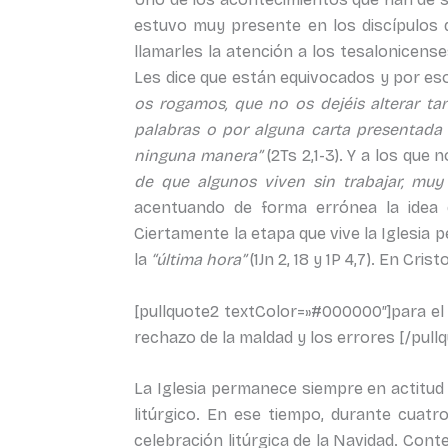
estuvo muy presente en los discípulos d
llamarles la atención a los tesalonicens
Les dice que están equivocados y por eso
os rogamos, que no os dejéis alterar ta
palabras o por alguna carta presentada
ninguna manera”
(2Ts 2,1-3). Y a los qu
de que algunos viven sin trabajar, mu
acentuando de forma errónea la idea d
Ciertamente la etapa que vive la Iglesia p
la
“última hora”
(1Jn 2, 18 y 1P 4,7). En Cr
[pullquote2 textColor=»#000000″]para el c
rechazo de la maldad y los errores [/pull
La Iglesia permanece siempre en actitud
litúrgico. En ese tiempo, durante cuatr
celebración litúrgica de la Navidad. Con