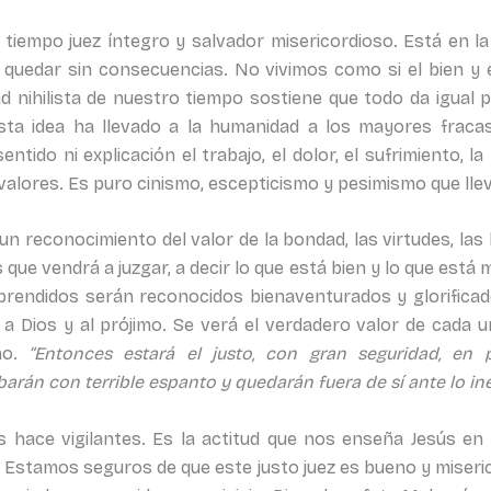
 tiempo juez íntegro y salvador misericordioso. Está en l
y quedar sin consecuencias. No vivimos como si el bien y e
d nihilista de nuestro tiempo sostiene que todo da igual pu
sta idea ha llevado a la humanidad a los mayores fracas
tido ni explicación el trabajo, el dolor, el sufrimiento, l
los valores. Es puro cinismo, escepticismo y pesimismo que l
 un reconocimiento del valor de la bondad, las virtudes, la
ue vendrá a juzgar, a decir lo que está bien y lo que está 
prendidos serán reconocidos bienaventurados y glorificad
r a Dios y al prójimo. Se verá el verdadero valor de cada u
no.
“Entonces estará el justo, con gran seguridad, en 
barán con terrible espanto y quedarán fuera de sí ante lo in
s hace vigilantes. Es la actitud que nos enseña Jesús en
). Estamos seguros de que este justo juez es bueno y miseri