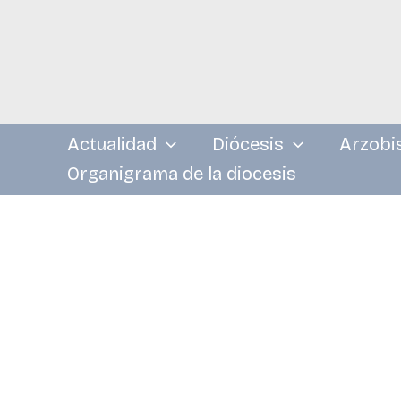
Ir
al
contenido
Actualidad
Diócesis
Arzobi
Organigrama de la diocesis