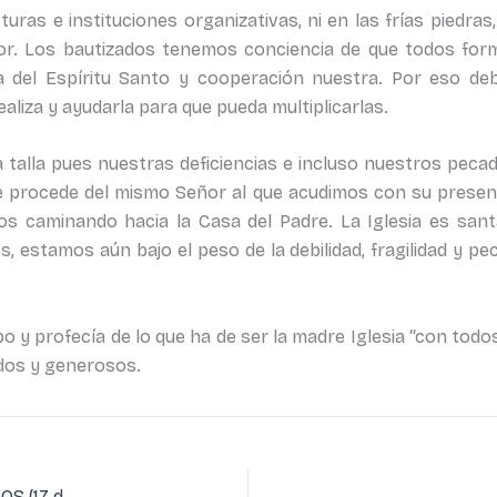
turas e instituciones organizativas, ni en las frías piedra
mor. Los bautizados tenemos conciencia de que todos fo
ra del Espíritu Santo y cooperación nuestra. Por eso de
aliza y ayudarla para que pueda multiplicarlas.
lla pues nuestras deficiencias e incluso nuestros pecad
ue procede del mismo Señor al que acudimos con su prese
os caminando hacia la Casa del Padre. La Iglesia es sant
estamos aún bajo el peso de la debilidad, fragilidad y peca
po y profecía de lo que ha de ser la madre Iglesia “con todos
dos y generosos.
LA IGLESIA CON TODOS, LA IGLESIA AL SERVICIO DE TODOS (17 de noviembre. Día de la Iglesia Diocesana)