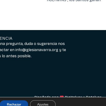
ENCIA
guna pregunta, duda o sugerencia nos
actar en
info@iglesianavarra.org
y te
lo antes posible.
Diseñado con
Digitalvar
y
Datalvar
Rechazar
Ajustes