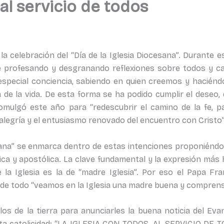
 al servicio de todos
 la celebración del “Día de la Iglesia Diocesana”. Durante e
e profesando y desgranando reflexiones sobre todos y c
especial conciencia, sabiendo en quien creemos y haciénd
 de la vida. De esta forma se ha podido cumplir el deseo, 
mulgó este año para “redescubrir el camino de la fe, p
alegría y el entusiasmo renovado del encuentro con Cristo” 
esana” se enmarca dentro de estas intenciones proponiéndon
lica y apostólica. La clave fundamental y la expresión má
la Iglesia es la de “madre Iglesia”. Por eso el Papa Fra
e todo “veamos en la Iglesia una madre buena y comprensiva
os de la tierra para anunciarles la buena noticia del Evan
sta catolicidad: “LA IGLESIA CON TODOS, AL SERVICIO DE TO