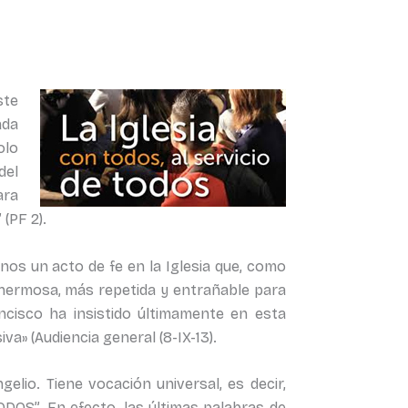
ste
ada
olo
del
ara
(PF 2).
os un acto de fe en la Iglesia que, como
s hermosa, más repetida y entrañable para
ncisco ha insistido últimamente en esta
» (Audiencia general (8-IX-13).
gelio. Tiene vocación universal, es decir,
DOS”. En efecto, las últimas palabras de