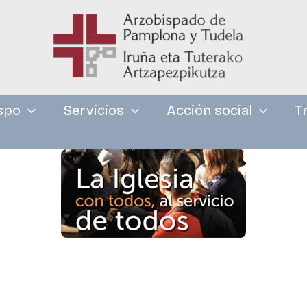
spo
Servicios
Acción social
T