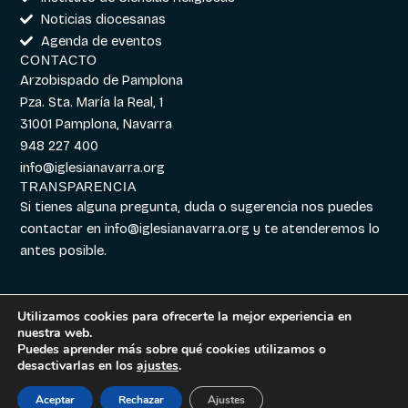
Noticias diocesanas
Agenda de eventos
CONTACTO
Arzobispado de Pamplona
Pza. Sta. María la Real, 1
31001 Pamplona, Navarra
948 227 400
info@iglesianavarra.org
TRANSPARENCIA
Si tienes alguna pregunta, duda o sugerencia nos puedes
contactar en
info@iglesianavarra.org
y te atenderemos lo
antes posible.
Utilizamos cookies para ofrecerte la mejor experiencia en
nuestra web.
Aviso legal
|
Política de
Diseñado con
Digitalvar
y
Puedes aprender más sobre qué cookies utilizamos o
Cookies
|
Política de
Datalvar
desactivarlas en los
ajustes
.
Privacidad
Aceptar
Rechazar
Ajustes