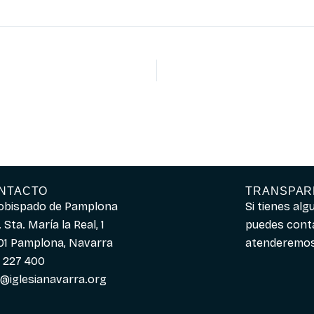
NTACTO
TRANSPAR
obispado de Pamplona
Si tienes al
 Sta. María la Real, 1
puedes cont
01 Pamplona, Navarra
atenderemos 
 227 400
o@iglesianavarra.org