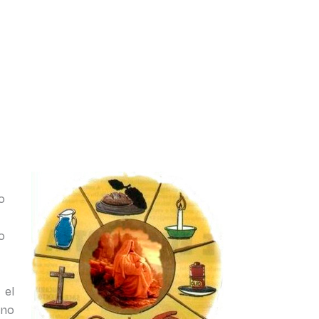
:
o
o
 el
 no