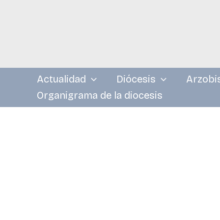
Ir
al
contenido
Actualidad
Diócesis
Arzobi
Organigrama de la diocesis