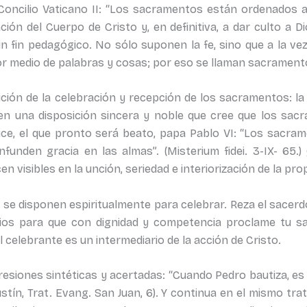
l Concilio Vaticano II: “Los sacramentos están ordenados a
ción del Cuerpo de Cristo y, en definitiva, a dar culto a Di
 fin pedagógico. No sólo suponen la fe, sino que a la vez
or medio de palabras y cosas; por eso se llaman sacramentos
ión de la celebración y recepción de los sacramentos: la f
 en una disposición sincera y noble que cree que los sa
ice, el que pronto será beato, papa Pablo VI: “Los sacra
infunden gracia en las almas”. (Misterium fidei. 3-IX- 65
n visibles en la unción, seriedad e interiorización de la pro
 se disponen espiritualmente para celebrar. Reza el sacerd
bios para que con dignidad y competencia proclame tu san
celebrante es un intermediario de la acción de Cristo.
siones sintéticas y acertadas: “Cuando Pedro bautiza, es 
ustín, Trat. Evang. San Juan, 6). Y continua en el mismo tra