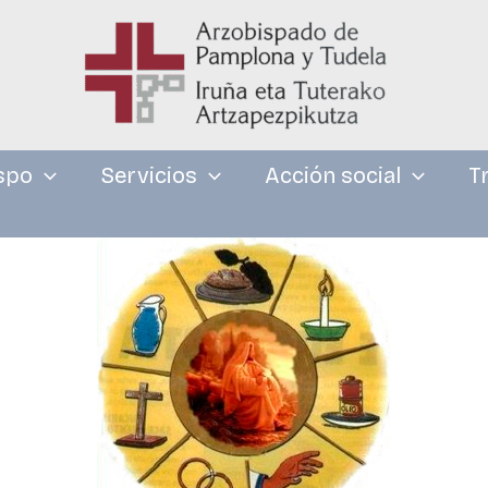
spo
Servicios
Acción social
T