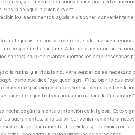
 que ilumina, y no se mancha aunque pase por medios inmun
 sino la de Aquel a quien sirven”.
 recibir los sacramentos ayuda a disponer convenienteme
las catequesis porque, al reiterarla, cada vez se va conoci
a, crece y se fortalece la fe. A los sacramentos se va con
los santos) hallaron cuantas fuerzas les eran necesarias p
s: la rutina y el ritualismo. Para vencerlos es necesario 
dagio latino que dice “age quod agis” (“Haz bien lo que est
aídamente y se pierde la atención se pierde también la inte
o a un sacerdote que trataba con poco cuidado la Eucaristía: 
a hecha según la mente o intención de la Iglesia. Esto signi
 de los sacramentos, sino servir convenientemente la neces
nsador de un sacramento. Los fieles y los ministros de 
e se evita “ideologizar y racionalizar” las celebraciones.