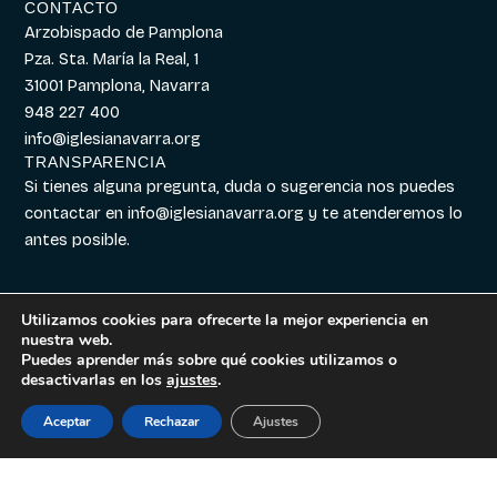
CONTACTO
Arzobispado de Pamplona
Pza. Sta. María la Real, 1
31001 Pamplona, Navarra
948 227 400
info@iglesianavarra.org
TRANSPARENCIA
Si tienes alguna pregunta, duda o sugerencia nos puedes
contactar en
info@iglesianavarra.org
y te atenderemos lo
antes posible.
Utilizamos cookies para ofrecerte la mejor experiencia en
nuestra web.
Aviso legal
|
Política de
Diseñado con
Digitalvar
y
Puedes aprender más sobre qué cookies utilizamos o
Cookies
|
Política de
Datalvar
desactivarlas en los
ajustes
.
Privacidad
Aceptar
Rechazar
Ajustes
Español