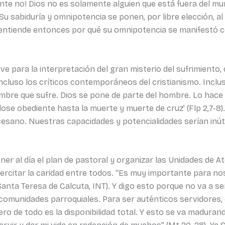
e no! Dios no es solamente alguien que está fuera del mund
 sabiduría y omnipotencia se ponen, por libre elección, al se
entiende entonces por qué su omnipotencia se manifestó co
ave para la interpretación del gran misterio del sufrimiento
ncluso los críticos contemporáneos del cristianismo. Inclu
ombre que sufre. Dios se pone de parte del hombre. Lo hace 
ose obediente hasta la muerte y muerte de cruz’ (Flp 2,7-8).
ocesano. Nuestras capacidades y potencialidades serían inúti
ner al día el plan de pastoral y organizar las Unidades de A
jercitar la caridad entre todos. “Es muy importante para n
(Santa Teresa de Calcuta, INT). Y digo esto porque no va a s
omunidades parroquiales. Para ser auténticos servidores, e
ro de todo es la disponibilidad total. Y esto se va madurand