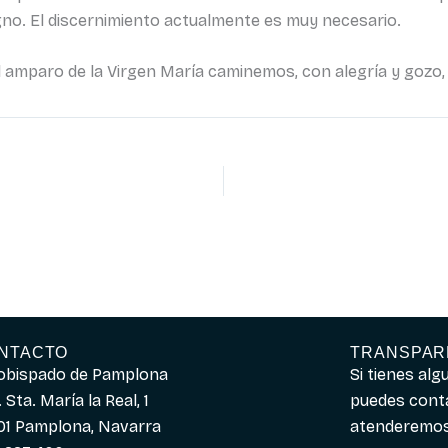
gno. El discernimiento actualmente es muy necesario.
l amparo de la Virgen María caminemos, con alegría y gozo, 
NTACTO
TRANSPAR
obispado de Pamplona
Si tienes al
 Sta. María la Real, 1
puedes cont
01 Pamplona, Navarra
atenderemos 