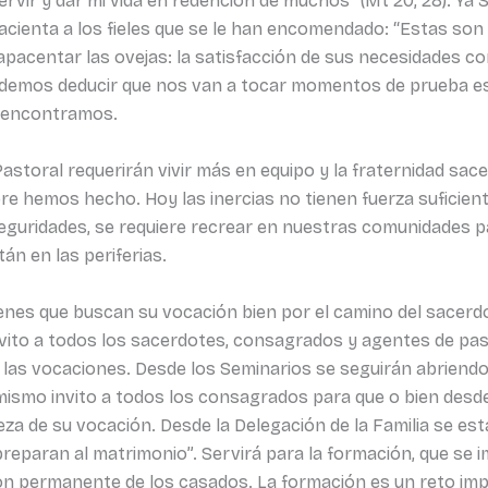
servir y dar mi vida en redención de muchos” (Mt 20, 28). Ya
pacienta a los fieles que se le han encomendado: “Estas son
pacentar las ovejas: la satisfacción de sus necesidades con 
 podemos deducir que nos van a tocar momentos de prueba e
s encontramos.
astoral requerirán vivir más en equipo y la fraternidad sace
e hemos hecho. Hoy las inercias no tienen fuerza suficient
eguridades, se requiere recrear en nuestras comunidades p
án en las periferias.
enes que buscan su vocación bien por el camino del sacerdo
vito a todos los sacerdotes, consagrados y agentes de pa
e las vocaciones. Desde los Seminarios se seguirán abriend
mismo invito a todos los consagrados para que o bien desde 
ueza de su vocación. Desde la Delegación de la Familia se est
eparan al matrimonio”. Servirá para la formación, que se i
ón permanente de los casados. La formación es un reto im