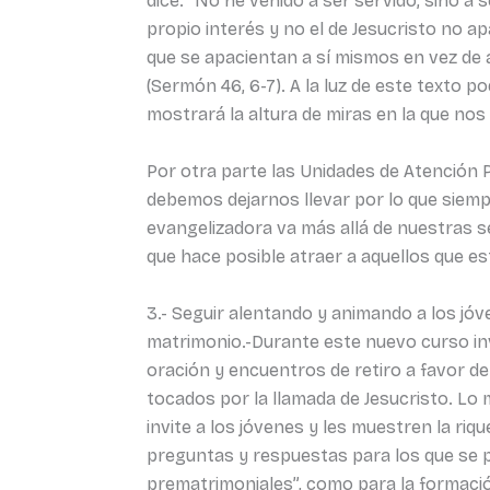
dice: “No he venido a ser servido, sino a 
propio interés y no el de Jesucristo no a
que se apacientan a sí mismos en vez de a
(Sermón 46, 6-7). A la luz de este texto
mostrará la altura de miras en la que no
Por otra parte las Unidades de Atención P
debemos dejarnos llevar por lo que siempr
evangelizadora va más allá de nuestras s
que hace posible atraer a aquellos que est
3.- Seguir alentando y animando a los jóv
matrimonio.-Durante este nuevo curso in
oración y encuentros de retiro a favor d
tocados por la llamada de Jesucristo. Lo 
invite a los jóvenes y les muestren la riq
preguntas y respuestas para los que se pr
prematrimoniales”, como para la formaci