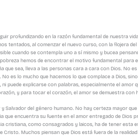
ir profundizando en la razón fundamental de nuestra vida:
mos tentados, al comenzar el nuevo curso, con la flojera de
sible cuando se contempla uno a sí mismo y bucea pensan
 pobreza hemos de encontrar el motivo fundamental para el 
 que sea, lleva a las personas cara a cara con Dios. No es
a. No es lo mucho que hacemos lo que complace a Dios, si
 ni puede explicarse con palabras, especialmente el amor que
orazón, y para tocar el corazón, el amor se demuestra con 
r y Salvador del género humano. No hay certeza mayor que 
dia que encuentra su fuente en el amor entregado de Dios 
cia cristiana, como consagrados y laicos, ha de tener esta
de Cristo. Muchos piensan que Dios está fuera de la realida