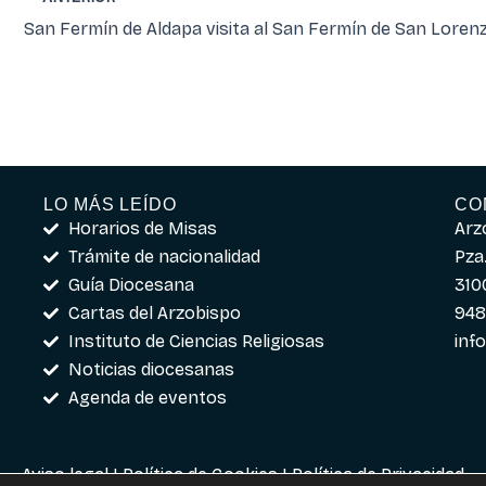
San Fermín de Aldapa visita al San Fermín de San Loren
LO MÁS LEÍDO
CO
Horarios de Misas
Arz
Trámite de nacionalidad
Pza.
Guía Diocesana
310
Cartas del Arzobispo
948
Instituto de Ciencias Religiosas
inf
Noticias diocesanas
Agenda de eventos
Aviso legal
|
Política de Cookies
|
Política de Privacidad