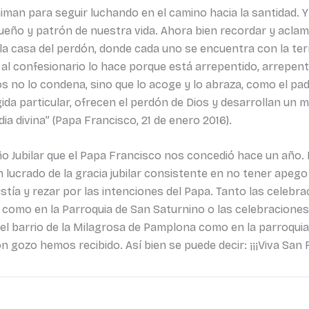
iman para seguir luchando en el camino hacia la santidad. Y
dueño y patrón de nuestra vida. Ahora bien recordar y aclam
 la casa del perdón, donde cada uno se encuentra con la ter
ca al confesionario lo hace porque está arrepentido, arrepen
s no lo condena, sino que lo acoge y lo abraza, como el padr
ogida particular, ofrecen el perdón de Dios y desarrollan un 
ia divina” (Papa Francisco, 21 de enero 2016).
l Año Jubilar que el Papa Francisco nos concedió hace un año.
lucrado de la gracia jubilar consistente en no tener apego
ía y rezar por las intenciones del Papa. Tanto las celebrac
n como en la Parroquia de San Saturnino o las celebracione
el barrio de la Milagrosa de Pamplona como en la parroquia 
 gozo hemos recibido. Así bien se puede decir: ¡¡¡Viva San