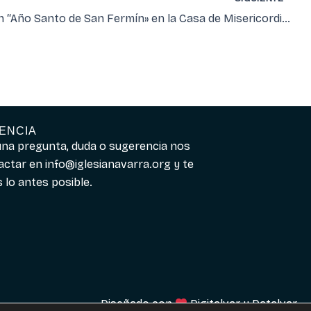
Exposición “Año Santo de San Fermín» en la Casa de Misericordia de Pamplona
ENCIA
guna pregunta, duda o sugerencia nos
actar en
info@iglesianavarra.org
y te
lo antes posible.
Diseñado con
Digitalvar
y
Datalvar