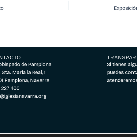
zo
NTACTO
TRANSPAR
obispado de Pamplona
Si tienes al
 Sta. María la Real, 1
puedes cont
01 Pamplona, Navarra
atenderemos 
 227 400
o@iglesianavarra.org