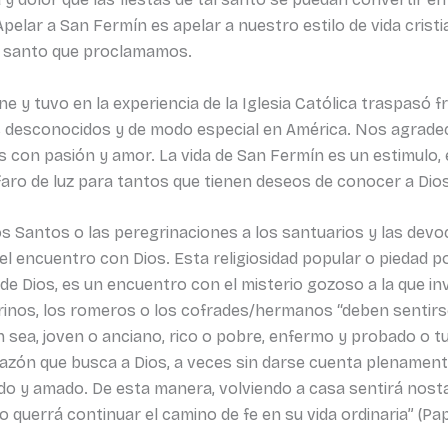
 Apelar a San Fermín es apelar a nuestro estilo de vida cris
al santo que proclamamos.
ne y tuvo en la experiencia de la Iglesia Católica traspasó 
s desconocidos y de modo especial en América. Nos agradec
mos con pasión y amor. La vida de San Fermín es un estimulo,
aro de luz para tantos que tienen deseos de conocer a Dios
los Santos o las peregrinaciones a los santuarios y las devo
l encuentro con Dios. Esta religiosidad popular o piedad po
 Dios, es un encuentro con el misterio gozoso a la que invita
egrinos, los romeros o los cofrades/hermanos “deben senti
n sea, joven o anciano, rico o pobre, enfermo y probado o t
orazón que busca a Dios, a veces sin darse cuenta plenamen
do y amado. De esta manera, volviendo a casa sentirá nost
 querrá continuar el camino de fe en su vida ordinaria” (Pap