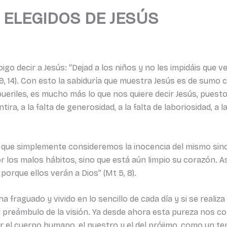
 ELEGIDOS DE JESÚS
igo decir a Jesús: “Dejad a los niños y no les impidáis que
 19, 14). Con esto la sabiduría que muestra Jesús es de sumo
ueriles, es mucho más lo que nos quiere decir Jesús, puest
ira, a la falta de generosidad, a la falta de laboriosidad, a 
 que simplemente consideremos la inocencia del mismo sino 
 los malos hábitos, sino que está aún limpio su corazón. As
porque ellos verán a Dios” (Mt 5, 8).
ha fraguado y vivido en lo sencillo de cada día y si se reali
 preámbulo de la visión. Ya desde ahora esta pureza nos con
 el cuerpo humano, el nuestro y el del prójimo, como un te