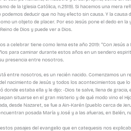
cismo de la Iglesia Católica, n.2519). Si hacemos una mera r
te podemos deducir que no hay efecto sin causa. Y la causa 
mo un objeto de placer. Por eso Jesús pone el dedo en la y
 Reino de Dios y puede ver a Dios.
s a celebrar tiene como lema este año 2019: “Con Jesús a B
 niños para caminar durante estos años en un sendero espiri
su presencia entre nosotros.
está entre nosotros, es un recién nacido. Comenzamos un r
o del nacimiento de Jesús y todos los acontecimientos que 
 donde estaba ella y le dijo: -Dios te salve, llena de gracia, 
sepan situarse en el gran misterio y de qué modo vino el Hi
da, desde Nazaret, se fue a Ain-Karén (pueblo cerca de Jer
ncuentran posada María y José y a las afueras, en Belén, n
 estos pasajes del evangelio que en catequesis nos explicaba