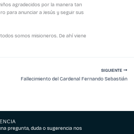
niños agradecidos por la manera tan
ero para anunciar a Jesús y seguir sus
, todos somos misioneros. De ahí viene
SIGUIENTE
Fallecimiento del Cardenal Fernando Sebastián
ENCIA
guna pregunta, duda o sugerencia nos