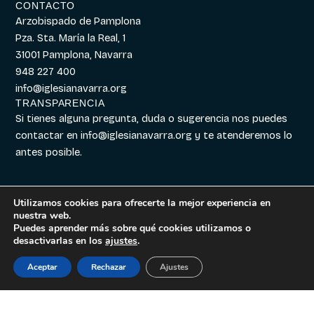
CONTACTO
Arzobispado de Pamplona
Pza. Sta. María la Real, 1
31001 Pamplona, Navarra
948 227 400
info@iglesianavarra.org
TRANSPARENCIA
Si tienes alguna pregunta, duda o sugerencia nos puedes
contactar en
info@iglesianavarra.org
y te atenderemos lo
antes posible.
Utilizamos cookies para ofrecerte la mejor experiencia en
nuestra web.
Aviso legal
|
Política de
Diseñado con
Digitalvar
y
Puedes aprender más sobre qué cookies utilizamos o
Cookies
|
Política de
Datalvar
desactivarlas en los
ajustes
.
Privacidad
Aceptar
Rechazar
Ajustes
Español