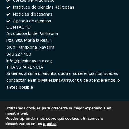
Cartas del Arzobispo
Instituto de Ciencias Religiosas
Noticias diocesanas
Agenda de eventos
CONTACTO
Arzobispado de Pamplona
Pza. Sta. María la Real, 1
31001 Pamplona, Navarra
948 227 400
info@iglesianavarra.org
TRANSPARENCIA
Si tienes alguna pregunta, duda o sugerencia nos puedes
contactar en
info@iglesianavarra.org
y te atenderemos lo
antes posible.
Utilizamos cookies para ofrecerte la mejor experiencia en
nuestra web.
Aviso legal
|
Política de
Diseñado con
Digitalvar
y
Puedes aprender más sobre qué cookies utilizamos o
Cookies
|
Política de
Datalvar
desactivarlas en los
ajustes
.
Privacidad