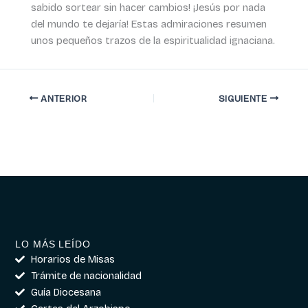
sabido sortear sin hacer cambios! ¡Jesús por nada
del mundo te dejaría! Estas admiraciones resumen
unos pequeños trazos de la espiritualidad ignaciana.
ANTERIOR
SIGUIENTE
LO MÁS LEÍDO
Horarios de Misas
Trámite de nacionalidad
Guía Diocesana