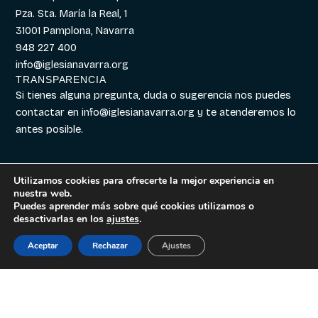
Pza. Sta. María la Real, 1
31001 Pamplona, Navarra
948 227 400
info@iglesianavarra.org
TRANSPARENCIA
Si tienes alguna pregunta, duda o sugerencia nos puedes
contactar en
info@iglesianavarra.org
y te atenderemos lo
antes posible.
Utilizamos cookies para ofrecerte la mejor experiencia en
nuestra web.
Aviso legal
|
Política de
Diseñado con
Digitalvar
y
Puedes aprender más sobre qué cookies utilizamos o
Cookies
|
Política de
Datalvar
desactivarlas en los
ajustes
.
Privacidad
Aceptar
Rechazar
Ajustes
Español