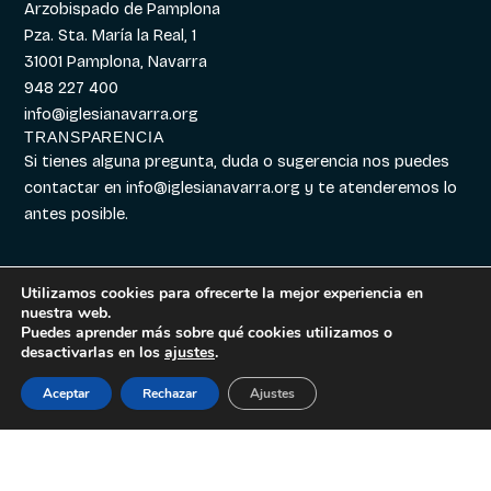
Arzobispado de Pamplona
Pza. Sta. María la Real, 1
31001 Pamplona, Navarra
948 227 400
info@iglesianavarra.org
TRANSPARENCIA
Si tienes alguna pregunta, duda o sugerencia nos puedes
contactar en
info@iglesianavarra.org
y te atenderemos lo
antes posible.
Utilizamos cookies para ofrecerte la mejor experiencia en
nuestra web.
Aviso legal
|
Política de
Diseñado con
Digitalvar
y
Puedes aprender más sobre qué cookies utilizamos o
Cookies
|
Política de
Datalvar
desactivarlas en los
ajustes
.
Privacidad
Aceptar
Rechazar
Ajustes
Español