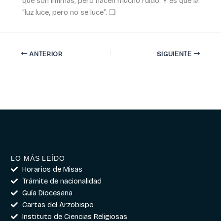
que son ínfimas, pero hacen mucho ruido. Y es que la
“luz luce, pero no se luce”. ❏
ANTERIOR
SIGUIENTE
LO MÁS LEÍDO
Horarios de Misas
Trámite de nacionalidad
Guía Diocesana
Cartas del Arzobispo
Instituto de Ciencias Religiosas