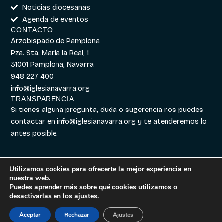
Noticias diocesanas
Agenda de eventos
CONTACTO
Arzobispado de Pamplona
Pza. Sta. María la Real, 1
31001 Pamplona, Navarra
948 227 400
info@iglesianavarra.org
TRANSPARENCIA
Si tienes alguna pregunta, duda o sugerencia nos puedes
contactar en
info@iglesianavarra.org
y te atenderemos lo
antes posible.
Utilizamos cookies para ofrecerte la mejor experiencia en
nuestra web.
Aviso legal
|
Política de
Diseñado con
Digitalvar
y
Puedes aprender más sobre qué cookies utilizamos o
Cookies
|
Política de
Datalvar
desactivarlas en los
ajustes
.
Privacidad
Aceptar
Rechazar
Ajustes