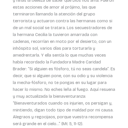
y niñas la belleza de saber que Dios nos ama. Fueron
estas acciones de amor al prójimo, las que
terminaron llamando la atención del grupo
terrorista y actuaron contra las hermanas como si
de un mal social se tratara. Los secuestradores de
la hermana Cecilia la tuvieron amarrada con
cadenas, recorrían en moto por el desierto, con un
inhóspito sol, varios días para torturarla y
amedrentarla. Y ella sentía lo que muchas veces
había recordado la Fundadora Madre Caridad
Brader: “Si alguien es fósforo, tú no seas candela”. Es
decir, que si alguien pone, con su odio y su violencia
la mecha-fósforo, no te pongas en su lugar para
hacer lo mismo. No eches leña al fuego. Aquí resuena
y muy actualizada la bienaventuranza:
“Bienaventurados cuando os injurien, os persigan y,
mintiendo, digan todo tipo de maldad por mi causa.
Alegraos y regocijaos, porque vuestra recompensa
será grande en el cielo…” (Mt 5, 11-12).