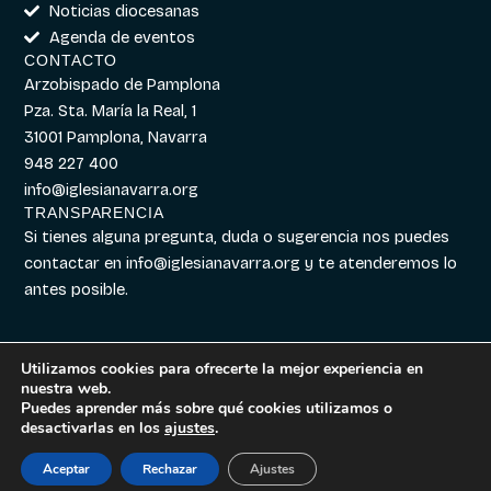
Noticias diocesanas
Agenda de eventos
CONTACTO
Arzobispado de Pamplona
Pza. Sta. María la Real, 1
31001 Pamplona, Navarra
948 227 400
info@iglesianavarra.org
TRANSPARENCIA
Si tienes alguna pregunta, duda o sugerencia nos puedes
contactar en
info@iglesianavarra.org
y te atenderemos lo
antes posible.
Utilizamos cookies para ofrecerte la mejor experiencia en
nuestra web.
Aviso legal
|
Política de
Diseñado con
Digitalvar
y
Puedes aprender más sobre qué cookies utilizamos o
Cookies
|
Política de
Datalvar
desactivarlas en los
ajustes
.
Privacidad
Aceptar
Rechazar
Ajustes