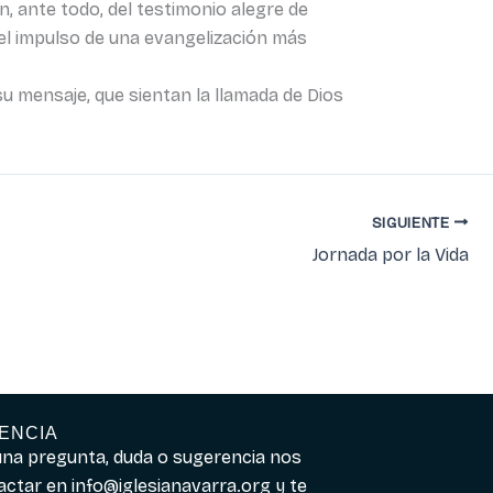
, ante todo, del testimonio alegre de
el impulso de una evangelización más
u mensaje, que sientan la llamada de Dios
SIGUIENTE
Jornada por la Vida
ENCIA
guna pregunta, duda o sugerencia nos
actar en
info@iglesianavarra.org
y te