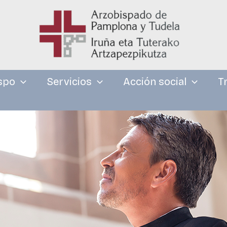
spo
Servicios
Acción social
T