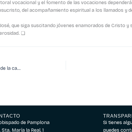
storal vocacional y el fomento de las vocaciones dependerán
ucristo, del acompañamiento espiritual a los llamados y d
 José, que siga suscitando jóvenes enamorados de Cristo y s
erosidad. ❏
Una Javierada en la que se conmemoraban los 400 años de la canonización de San Francisco Javier
NTACTO
TRANSPAR
obispado de Pamplona
Si tienes al
 Sta. María la Real, 1
puedes cont