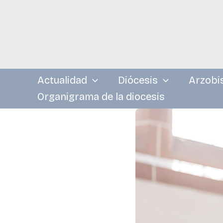
Ir
al
contenido
Actualidad
Diócesis
Arzobi
Organigrama de la diocesis