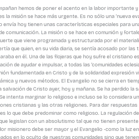
pañan hemos de poner el acento en la labor importante y n
s la misión se hace más urgente. Es no sólo una ‘nueva ev
nto envía hoy tienen unas características especiales para u
s de comunicación. La misión o se hace en comunión y forta
uerte que viene programada y estructurada por el material
rtía que quien, en su vida diaria, se sentía acosado por las
raba en él. Una de las flojeras que hoy sufre el cristiano es
ación de ayudar e impulsar, a todas las ‘comunidades eclesiales
nión fundamentada en Cristo y de la solidaridad expresión v
námica y nuevos métodos. El Evangelio no se cierra en tiem
 salvación de Cristo ayer, hoy y mañana. Se ha perdido la sa
Se intenta marginar lo religioso e incluso se lo considera u
ones cristianas y las otras religiones. Para dar respuesta
o es lo que debe predominar como religioso. La regulación d
ue legislan con un absolutismo tal que no tienen presente n
rdor misionero debe ser mayor y el Evangelio -como la luz en
os en lo oculto de nuestras comunidades sino que tenemo