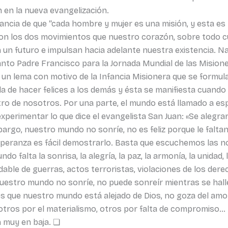
n en la nueva evangelización.
ancia de que “cada hombre y mujer es una misión, y esta es 
s son los dos movimientos que nuestro corazón, sobre todo 
 un futuro e impulsan hacia adelante nuestra existencia. N
anto Padre Francisco para la Jornada Mundial de las Misiones
un lema con motivo de la Infancia Misionera que se formula
 la de hacer felices a los demás y ésta se manifiesta cuando
entro de nosotros. Por una parte, el mundo está llamado a esp
o experimentar lo que dice el evangelista San Juan: «Se alegr
embargo, nuestro mundo no sonríe, no es feliz porque le falt
speranza es fácil demostrarlo. Basta que escuchemos las n
o falta la sonrisa, la alegría, la paz, la armonía, la unidad
ble de guerras, actos terroristas, violaciones de los der
estro mundo no sonríe, no puede sonreír mientras se halle 
 que nuestro mundo está alejado de Dios, no goza del amor
 otros por el materialismo, otros por falta de compromiso…
án muy en baja. ❏