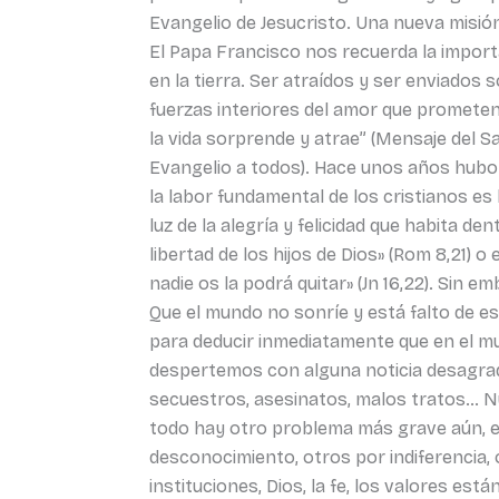
Evangelio de Jesucristo. Una nueva misió
El Papa Francisco nos recuerda la import
en la tierra. Ser atraídos y ser enviado
fuerzas interiores del amor que prometen
la vida sorprende y atrae” (Mensaje del S
Evangelio a todos). Hace unos años hubo 
la labor fundamental de los cristianos es
luz de la alegría y felicidad que habita d
libertad de los hijos de Dios» (Rom 8,21) 
nadie os la podrá quitar» (Jn 16,22). Sin 
Que el mundo no sonríe y está falto de e
para deducir inmediatamente que en el mund
despertemos con alguna noticia desagrada
secuestros, asesinatos, malos tratos… Nu
todo hay otro problema más grave aún, es
desconocimiento, otros por indiferencia,
instituciones, Dios, la fe, los valores est