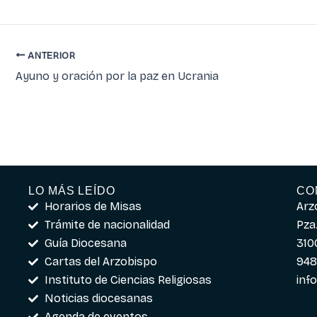
ANTERIOR
Ayuno y oración por la paz en Ucrania
LO MÁS LEÍDO
CO
Horarios de Misas
Arz
Trámite de nacionalidad
Pza.
Guía Diocesana
310
Cartas del Arzobispo
948
Instituto de Ciencias Religiosas
inf
Noticias diocesanas
Agenda de eventos