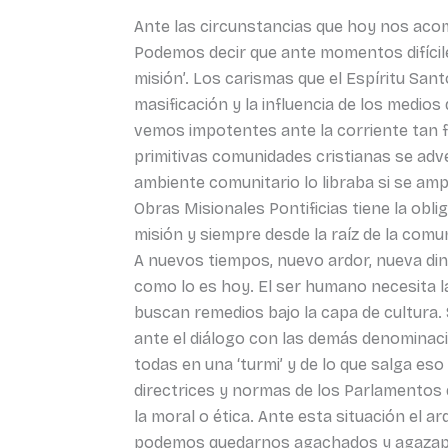
Ante las circunstancias que hoy nos acom
Podemos decir que ante momentos difícile
misión’. Los carismas que el Espíritu Sa
masificación y la influencia de los medio
vemos impotentes ante la corriente tan f
primitivas comunidades cristianas se adve
ambiente comunitario lo libraba si se ampa
Obras Misionales Pontificias tiene la oblig
misión y siempre desde la raíz de la comu
A nuevos tiempos, nuevo ardor, nueva di
como lo es hoy. El ser humano necesita la
buscan remedios bajo la capa de cultura. 
ante el diálogo con las demás denominaci
todas en una ‘turmi’ y de lo que salga es
directrices y normas de los Parlamentos q
la moral o ética. Ante esta situación el a
podemos quedarnos agachados y agazapad