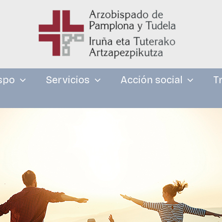
spo
Servicios
Acción social
T