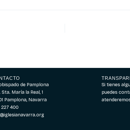
NTACTO
TRANSPAR
obispado de Pamplona
Si tienes al
 Sta. María la Real, 1
puedes cont
01 Pamplona, Navarra
atenderemos 
 227 400
o@iglesianavarra.org