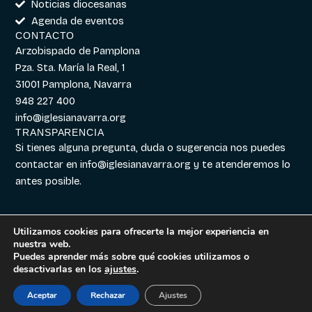
Noticias diocesanas
Agenda de eventos
CONTACTO
Arzobispado de Pamplona
Pza. Sta. María la Real, 1
31001 Pamplona, Navarra
948 227 400
info@iglesianavarra.org
TRANSPARENCIA
Si tienes alguna pregunta, duda o sugerencia nos puedes
contactar en
info@iglesianavarra.org
y te atenderemos lo
antes posible.
Utilizamos cookies para ofrecerte la mejor experiencia en
nuestra web.
Aviso legal
|
Política de
Diseñado con
Digitalvar
y
Puedes aprender más sobre qué cookies utilizamos o
Cookies
|
Política de
Datalvar
desactivarlas en los
ajustes
.
Privacidad
Aceptar
Rechazar
Ajustes