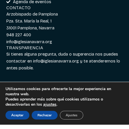
Agenda de eventos
CONTACTO
Arzobispado de Pamplona
Pza. Sta. María la Real, 1
31001 Pamplona, Navarra
948 227 400
info@iglesianavarra.org
TRANSPARENCIA
Si tienes alguna pregunta, duda o sugerencia nos puedes
contactar en
info@iglesianavarra.org
y te atenderemos lo
antes posible.
Utilizamos cookies para ofrecerte la mejor experiencia en
nuestra web.
Aviso legal
|
Política de
Diseñado con
Digitalvar
y
Puedes aprender más sobre qué cookies utilizamos o
Cookies
|
Política de
Datalvar
desactivarlas en los
ajustes
.
Privacidad
Aceptar
Rechazar
Ajustes