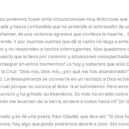
nos podemos topar ante circunstancias muy dolorosas que
da y hasta confundida que no entiende el sobresalto de un
zheimer, de una violencia agresiva que conlleva la muerte… 
ende. Y por muchas vueltas que dé la razón no llega a ent
nos y no responden a tantos interrogantes. Nos quedamos c
 puesto que la lleva por caminos y situaciones insospechada
nseguir en estos momentos? La hay y sabemos que sólo Di
la Cruz: “Dios mío, Dios mío, ¿por qué me has abandonado?” 
d. La desesperanza se convierte en un rechazo a Dios echán
ruel porque no conoce el dolor ni el sufrimiento. Pero est
sucristo y ha gritado su Abandono. Es más ha atraído sobre 
do me levanten de la tierra, atraeré a todos hacia mí” (Jn 
.
do y es de una poeta, Paul Claudel, que dice así: ”Si Dios 
nos, hay algo que jamás podremos decirle a Dios: ¡No conoc