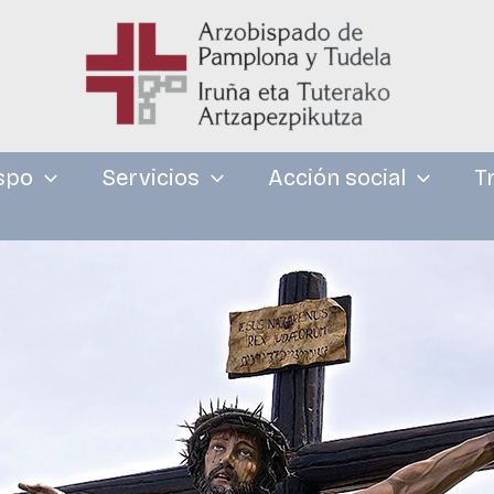
spo
Servicios
Acción social
T