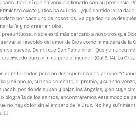
xplicarlo. Pero sí que ha venido a llenarlo con su presencia. 
ufrimiento existe y Dios ha sufrido… ¿qué sentido le ha dado al
ucristo por cada uno de nosotros. Se oye decir que despu
ar la fe y no creer en Dios.
d presuntuosa. Nadie está más cercano a nosotros que Dios
servar el rescoldo del amor de Dios como la madera de la C
e nos sucede. De ahí que San Pablo dirá: ”¡Que yo nunca me
rucificado para mí y yo para el mundo!” (Gal 6, 14). La Cruz d
imos consternados pero no desesperanzados porque: ”Cuando
ilio y mi apoyo; cuando combato, el premio; y cuando venzo
e Jacob, por donde suben y bajan los ángeles, y en cuya cim
a o biografía de los santos, encontraremos este modo de pen
e no hay dolor sin el amparo de la Cruz. No hay sufrimiento
z. ❏