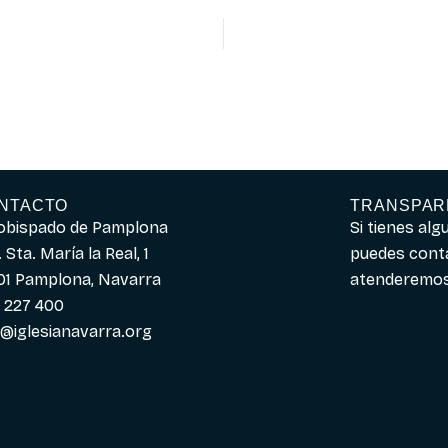
NTACTO
TRANSPAR
obispado de Pamplona
Si tienes al
 Sta. María la Real, 1
puedes cont
01 Pamplona, Navarra
atenderemos 
 227 400
o@iglesianavarra.org