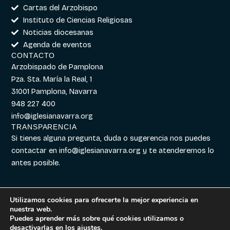
Cartas del Arzobispo
Instituto de Ciencias Religiosas
Noticias diocesanas
Agenda de eventos
CONTACTO
Arzobispado de Pamplona
Pza. Sta. María la Real, 1
31001 Pamplona, Navarra
948 227 400
info@iglesianavarra.org
TRANSPARENCIA
Si tienes alguna pregunta, duda o sugerencia nos puedes
contactar en
info@iglesianavarra.org
y te atenderemos lo
antes posible.
Utilizamos cookies para ofrecerte la mejor experiencia en
nuestra web.
Aviso legal
|
Política de
Diseñado con
Digitalvar
y
Puedes aprender más sobre qué cookies utilizamos o
Cookies
|
Política de
Datalvar
desactivarlas en los
ajustes
.