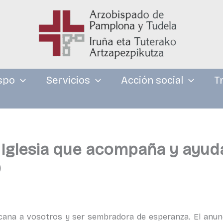
spo
Servicios
Acción social
T
glesia que acompaña y ayuda. 
9
 vosotros y ser sembradora de esperanza. El anuncio d