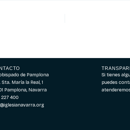
NTACTO
TRANSPAR
obispado de Pamplona
Si tienes al
 Sta. María la Real, 1
puedes cont
01 Pamplona, Navarra
atenderemos 
 227 400
o@iglesianavarra.org