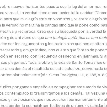
bre nuevos horizontes puesto que la ley del amor nos ren
a verdad. La verdad tiene como pedestal la caridad: “Como
ara que mi alegría esté en vosotros y vuestra alegría sea c
a la verdad no margina la caridad sino que la pone como bas
fectiva y recíproca. Creo que su búsqueda por la verdad la e
ión y de ahí viene de que
una teología auténtica es una teolo
en ser los argumentos y los raciocinios que nos asalten, 
secretario y amigo íntimo, nos cuenta que “antes de poners
oración en secreto, con frecuencia deshecho en lágrimas. Si a
us plegarias”. Toda la obra y la vida de Santo Tomás fue u
ar a los demás el resultado de este esfuerzo, convencido 
 contemplar solamente (cfr.
Suma Teológica,
II-II, q. 188, a. 6c
tudios pongamos empeño en compaginar este modo de vivir
os contemplado lo transmitamos a los demás). Tal vez una d
isas y nerviosismos que nos acechan permanentemente al tr
nos perder lo esencial: ser testigos de un amor y sabidurí