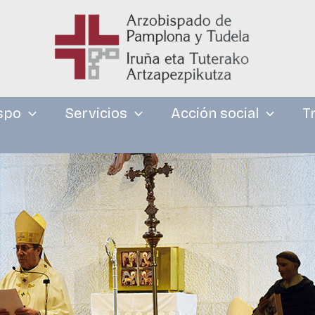
spo
Servicios
Acción social
T