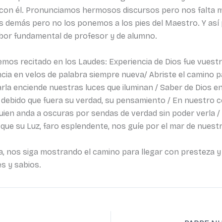
 con él. Pronunciamos hermosos discursos pero nos falta m
s demás pero no los ponemos a los pies del Maestro. Y as
abor fundamental de profesor y de alumno.
s recitado en los Laudes: Experiencia de Dios fue vuestra 
ncia en velos de palabra siempre nueva/ Abriste el camino p
rla enciende nuestras luces que iluminan / Saber de Dios en 
ue lo debido que fuera su verdad, su pensamiento / En nuestro 
ien anda a oscuras por sendas de verdad sin poder verla /
 que su Luz, faro esplendente, nos guíe por el mar de nuest
a, nos siga mostrando el camino para llegar con presteza y 
s y sabios.