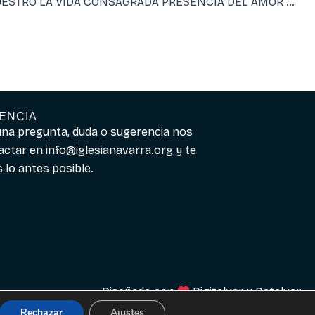
PADRE NUESTRO LA VIDA CONSAGRADA PRESENCIA DEL AMOR DE DIOS
ENCIA
guna pregunta, duda o sugerencia nos
actar en
info@iglesianavarra.org
y te
lo antes posible.
Diseñado con
Digitalvar
y
Datalvar
Rechazar
Ajustes