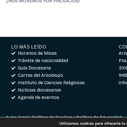
¿NOS MOVEMOS POR PREJUICIOS?
LO MÁS LEÍDO
CO
Horarios de Misas
Arz
Trámite de nacionalidad
Pza.
Guía Diocesana
310
Cartas del Arzobispo
948
Instituto de Ciencias Religiosas
inf
Noticias diocesanas
Agenda de eventos
Aviso legal
|
Política de Cookies
|
Política de Privacidad
Utilizamos cookies para ofrecerte la