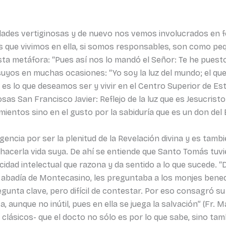
dades vertiginosas y de nuevo nos vemos involucrados en f
es que vivimos en ella, si somos responsables, son como pe
 metáfora: “Pues así nos lo mandó el Señor: Te he puesto co
 suyos en muchas ocasiones: “Yo soy la luz del mundo; el que
Y eso es lo que deseamos ser y vivir en el Centro Superior de 
iosas San Francisco Javier: Reflejo de la luz que es Jesucrist
entos sino en el gusto por la sabiduría que es un don del 
gencia por ser la plenitud de la Revelación divina y es tambi
hacerla vida suya. De ahí se entiende que Santo Tomás tuvie
acidad intelectual que razona y da sentido a lo que sucede. 
a abadía de Montecasino, les preguntaba a los monjes bened
gunta clave, pero difícil de contestar. Por eso consagró su
aunque no inútil, pues en ella se juega la salvación” (Fr. M
clásicos- que el docto no sólo es por lo que sabe, sino tam