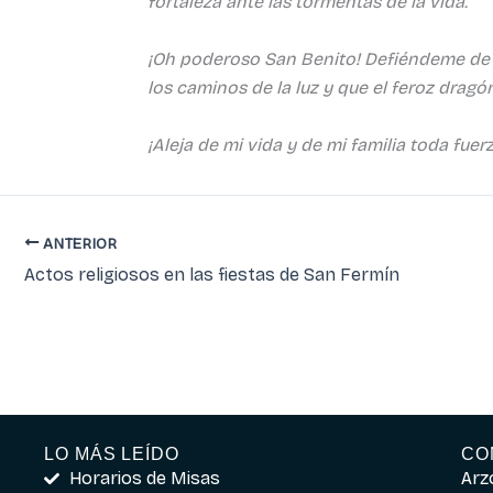
fortaleza ante las tormentas de la vida.
¡Oh poderoso San Benito! Defiéndeme de l
los caminos de la luz y que el feroz drag
¡Aleja de mi vida y de mi familia toda fuer
ANTERIOR
Actos religiosos en las fiestas de San Fermín
LO MÁS LEÍDO
CO
Horarios de Misas
Arz