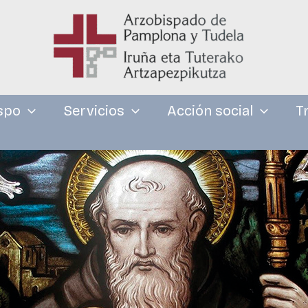
spo
Servicios
Acción social
T