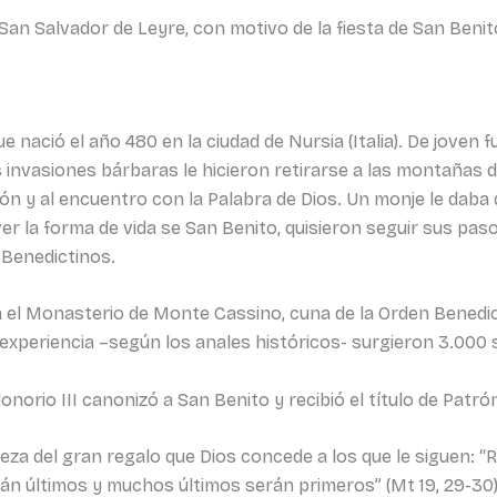
de San Salvador de Leyre, con motivo de la fiesta de San Beni
e nació el año 480 en la ciudad de Nursia (Italia). De joven
invasiones bárbaras le hicieron retirarse a las montañas de 
ión y al encuentro con la Palabra de Dios. Un monje le daba
er la forma de vida se San Benito, quisieron seguir sus pasos
 Benedictinos.
 el Monasterio de Monte Cassino, cuna de la Orden Benedic
a experiencia –según los anales históricos- surgieron 3.000
norio III canonizó a San Benito y recibió el título de Patró
eza del gran regalo que Dios concede a los que le siguen: “R
 últimos y muchos últimos serán primeros” (Mt 19, 29-30). 