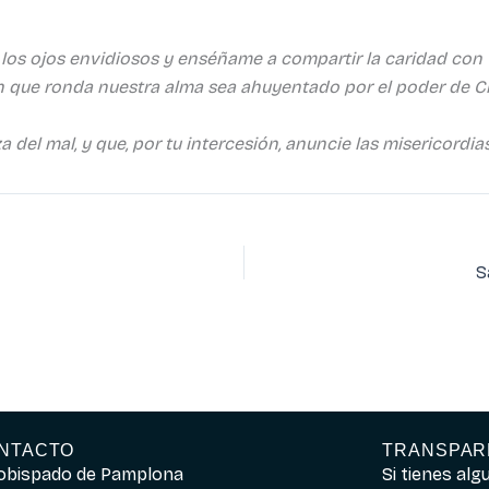
os ojos envidiosos y enséñame a compartir la caridad con t
ón que ronda nuestra alma sea ahuyentado por el poder de Cr
za del mal, y que, por tu intercesión, anuncie las misericordi
S
NTACTO
TRANSPAR
obispado de Pamplona
Si tienes al