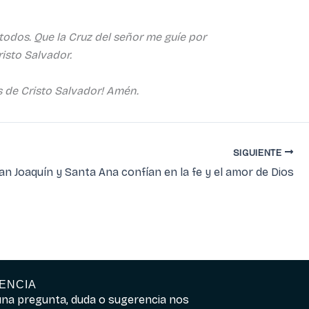
odos. Que la Cruz del señor me guíe por
isto Salvador.
as de Cristo Salvador! Amén.
SIGUIENTE
an Joaquín y Santa Ana confían en la fe y el amor de Dios
ENCIA
guna pregunta, duda o sugerencia nos