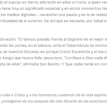
 el cuerpo en tierra, adorarán en ellos a Cristo, a quien reci
iene hoy un significado especial y en estos momentos his
ial, los medios digitales… necesitan una pausa y es la de realiz
icialidad de lo exterior. De ahí que se necesite, por salud 
ración. “El tiempo pasado frente al Sagrario es el mejor ti
ndo les pones, en el silencio, ante el Tabernáculo se motivan
, de nuestra Diócesis, es porque Cristo Eucaristía y el sac
Amigo que nunca falla: Jesucristo. “Confiesa a Dios cada dí
te de ellas”, afirmaba San Benito. Y “que nadie tarde en con
u vida a Cristo y a los hermanos, cuidando de la vida espiri
, protégeme de los ataques del mal, líbrame de las acechan