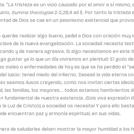
za. “La tristeza es un vicio causado por el amor a sí mismo, q
quino,
Summa theologiae
2-2,28,4 ad l). Por tanto la tristez
ntad de Dios se cae en un pesimismo existencial que provoca 
queráis realizar algo bueno, pedid a Dios con oración muy i
a clave de la nueva evangelización. La sociedad necesita te
ocando y de manera agresiva. Si algo necesitamos en este t
aga gustar ya lo que un día viviremos en plenitud: El gozo d
es males o enfermedades de hoy es que se ha perdido el “sen
el Juicio: tened miedo del infierno. Desead la vida eterna c
No seamos ilusos creyendo, como nos invitan ciertas ideol
ud, las familias, los mayores… todos estamos hambrientos d
fundamental de nuestra existencia. ¡Sois viva expresión de 
a Luz de Cristo!¡La sociedad os necesita! Y para ello basta
e encuentran paz y armonía espiritual, en sus vidas.
nera de saludarles deben mostrar la mayor humildad a los 