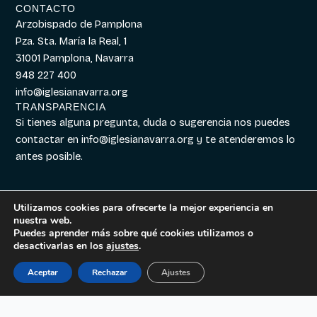
CONTACTO
Arzobispado de Pamplona
Pza. Sta. María la Real, 1
31001 Pamplona, Navarra
948 227 400
info@iglesianavarra.org
TRANSPARENCIA
Si tienes alguna pregunta, duda o sugerencia nos puedes
contactar en
info@iglesianavarra.org
y te atenderemos lo
antes posible.
Utilizamos cookies para ofrecerte la mejor experiencia en
nuestra web.
Aviso legal
|
Política de
Diseñado con
Digitalvar
y
Puedes aprender más sobre qué cookies utilizamos o
Cookies
|
Política de
Datalvar
desactivarlas en los
ajustes
.
Privacidad
Aceptar
Rechazar
Ajustes
Español