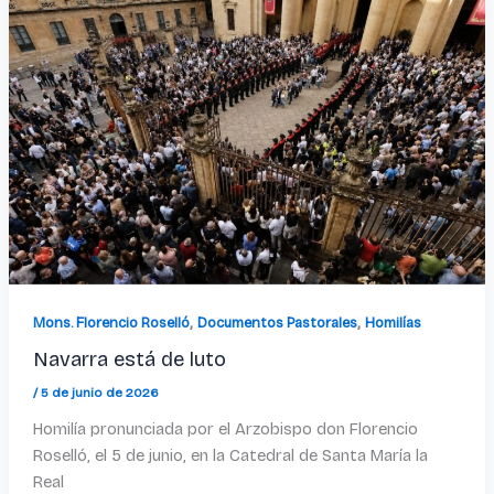
,
,
Mons. Florencio Roselló
Documentos Pastorales
Homilías
Navarra está de luto
/
5 de junio de 2026
Homilía pronunciada por el Arzobispo don Florencio
Roselló, el 5 de junio, en la Catedral de Santa María la
Real