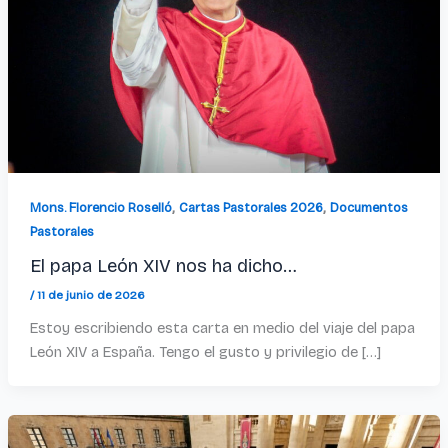
,
,
Mons. Florencio Roselló
Cartas Pastorales 2026
Documentos
Pastorales
El papa León XIV nos ha dicho…
/
11 de junio de 2026
Estoy escribiendo esta carta en medio del viaje del papa
León XIV a España. Tengo el gusto y privilegio de […]