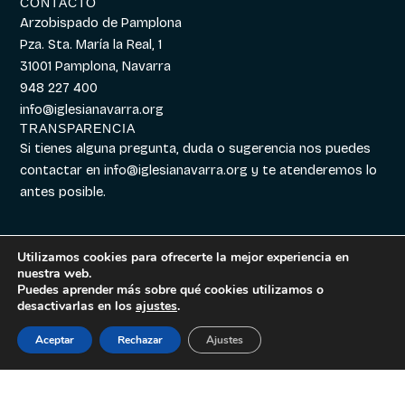
CONTACTO
Arzobispado de Pamplona
Pza. Sta. María la Real, 1
31001 Pamplona, Navarra
948 227 400
info@iglesianavarra.org
TRANSPARENCIA
Si tienes alguna pregunta, duda o sugerencia nos puedes
contactar en
info@iglesianavarra.org
y te atenderemos lo
antes posible.
Utilizamos cookies para ofrecerte la mejor experiencia en
nuestra web.
Aviso legal
|
Política de
Diseñado con
Digitalvar
y
Puedes aprender más sobre qué cookies utilizamos o
Cookies
|
Política de
Datalvar
desactivarlas en los
ajustes
.
Privacidad
Aceptar
Rechazar
Ajustes
Español