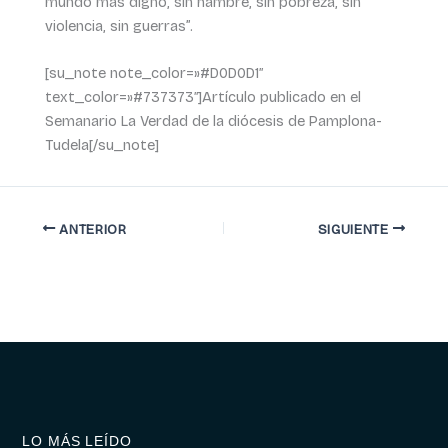
mundo más digno, sin hambre, sin pobreza, sin
violencia, sin guerras”.
[su_note note_color=»#D0D0D1″
text_color=»#737373″]Artículo publicado en el
Semanario La Verdad de la diócesis de Pamplona-
Tudela[/su_note]
ANTERIOR
SIGUIENTE
LO MÁS LEÍDO