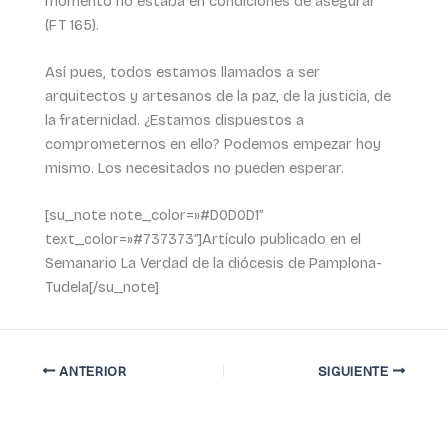
momento no estaba en condiciones de asegurar”
(FT 165).
Así pues, todos estamos llamados a ser
arquitectos y artesanos de la paz, de la justicia, de
la fraternidad. ¿Estamos dispuestos a
comprometernos en ello? Podemos empezar hoy
mismo. Los necesitados no pueden esperar.
[su_note note_color=»#D0D0D1″
text_color=»#737373″]Artículo publicado en el
Semanario La Verdad de la diócesis de Pamplona-
Tudela[/su_note]
ANTERIOR
SIGUIENTE