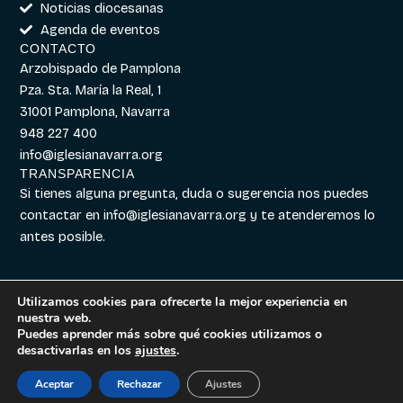
Noticias diocesanas
Agenda de eventos
CONTACTO
Arzobispado de Pamplona
Pza. Sta. María la Real, 1
31001 Pamplona, Navarra
948 227 400
info@iglesianavarra.org
TRANSPARENCIA
Si tienes alguna pregunta, duda o sugerencia nos puedes
contactar en
info@iglesianavarra.org
y te atenderemos lo
antes posible.
Utilizamos cookies para ofrecerte la mejor experiencia en
nuestra web.
Aviso legal
|
Política de
Diseñado con
Digitalvar
y
Puedes aprender más sobre qué cookies utilizamos o
Cookies
|
Política de
Datalvar
desactivarlas en los
ajustes
.
Privacidad
Aceptar
Rechazar
Ajustes