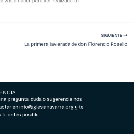
é vas a hacer para ver realizado tu
SIGUIENTE
La primera Javierada de don Florencio Roselló
ENCIA
guna pregunta, duda o sugerencia nos
actar en
info@iglesianavarra.org
y te
lo antes posible.