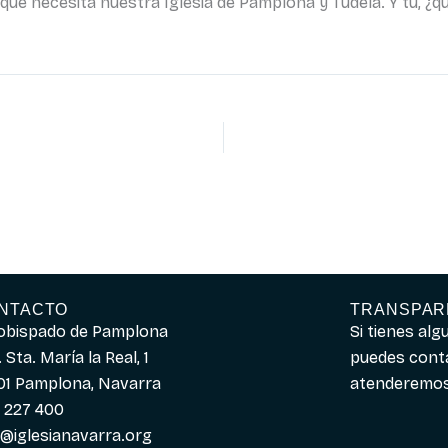
que necesita nuestra Iglesia de Pamplona y Tudela. Y tú, ¿qu
NTACTO
TRANSPAR
obispado de Pamplona
Si tienes al
 Sta. María la Real, 1
puedes cont
01 Pamplona, Navarra
atenderemos 
 227 400
o@iglesianavarra.org