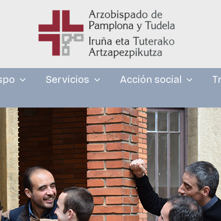
spo
Servicios
Acción social
T