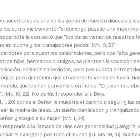
s sacerdotes de una de las zonas de nuestra diócesis y les
e los curas me comentó: “el domingo pasado una mujer me di
sacerdote le contestó que “los curas vienen de nuestras fami
mies es mucha y los trabajadores pocos” (Mt. 9, 37)
cerdotes para nuestras celebraciones, pero nos falta ge
tros hijos, hermanos o amigos, se planteen la vocación sace
radicción. Pedimos sacerdotes, pero nos cuesta entregarlo
oquia, pero queremos que el sacerdote venga de fuera. Hay 
mundo, que los han convertido en ídolos. “El joven rico aba
 (Mc. 10, 22). No es fácil responder sí a Dios.
t. 1, 20) donde el Señor le muestra el camino a seguir y las
er la madre de Jesús. Un sueño clarificador y tranquilizado
eñor y acogió a su mujer” (Mt. 1, 24).
 responda a la llamada de Dios con generosidad y alegría. S
unciar el evangelio por todo el mundo (Cf. Mc. 16, 15). Sueñ