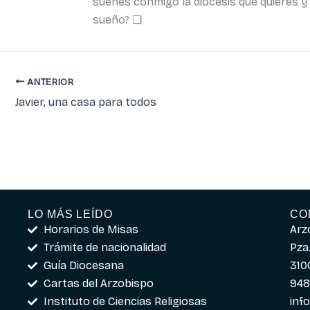
sueñes conmigo la diócesis que quieres y 
sueño? ❏
ANTERIOR
Javier, una casa para todos
LO MÁS LEÍDO
CO
Horarios de Misas
Arz
Trámite de nacionalidad
Pza.
Guía Diocesana
310
Cartas del Arzobispo
948
Instituto de Ciencias Religiosas
inf