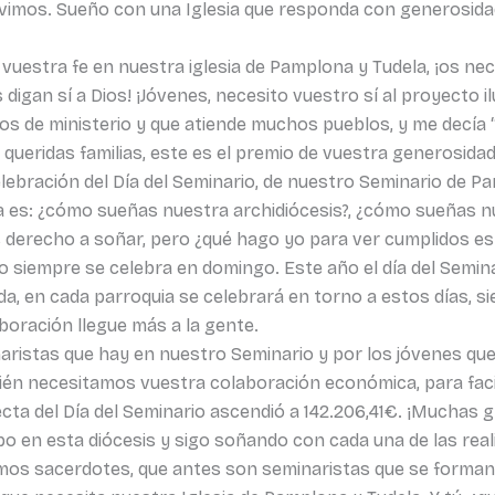
vimos. Sueño con una Iglesia que responda con generosidad 
estra fe en nuestra iglesia de Pamplona y Tudela, ¡os nece
digan sí a Dios! ¡Jóvenes, necesito vuestro sí al proyecto il
os de ministerio y que atiende muchos pueblos, y me decía “
, queridas familias, este es el premio de vuestra generosida
lebración del Día del Seminario, de nuestro Seminario de Pa
a es: ¿cómo sueñas nuestra archidiócesis?, ¿cómo sueñas 
s derecho a soñar, pero ¿qué hago yo para ver cumplidos e
ero siempre se celebra en domingo. Este año el día del Semin
ada, en cada parroquia se celebrará en torno a estos días, 
boración llegue más a la gente.
naristas que hay en nuestro Seminario y por los jóvenes q
ién necesitamos vuestra colaboración económica, para facil
cta del Día del Seminario ascendió a 142.206,41€. ¡Muchas g
 en esta diócesis y sigo soñando con cada una de las real
mos sacerdotes, que antes son seminaristas que se forman 