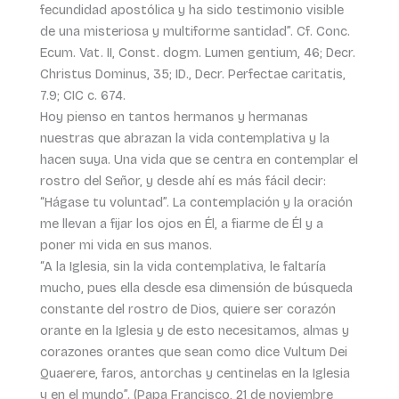
fecundidad apostólica y ha sido testimonio visible
de una misteriosa y multiforme santidad”. Cf. Conc.
Ecum. Vat. II, Const. dogm. Lumen gentium, 46; Decr.
Christus Dominus, 35; ID., Decr. Perfectae caritatis,
7.9; CIC c. 674.
Hoy pienso en tantos hermanos y hermanas
nuestras que abrazan la vida contemplativa y la
hacen suya. Una vida que se centra en contemplar el
rostro del Señor, y desde ahí es más fácil decir:
“Hágase tu voluntad”. La contemplación y la oración
me llevan a fijar los ojos en Él, a fiarme de Él y a
poner mi vida en sus manos.
“A la Iglesia, sin la vida contemplativa, le faltaría
mucho, pues ella desde esa dimensión de búsqueda
constante del rostro de Dios, quiere ser corazón
orante en la Iglesia y de esto necesitamos, almas y
corazones orantes que sean como dice Vultum Dei
Quaerere, faros, antorchas y centinelas en la Iglesia
y en el mundo”. (Papa Francisco, 21 de noviembre