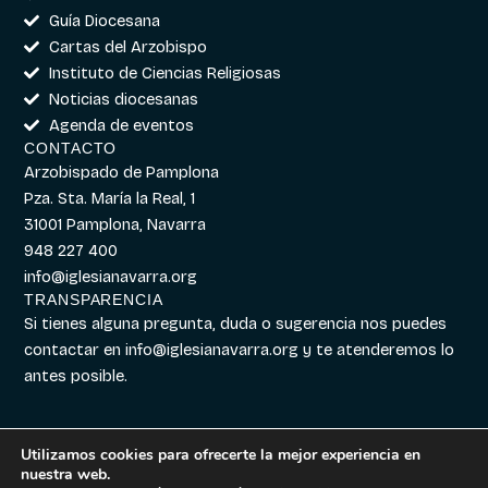
Guía Diocesana
Cartas del Arzobispo
Instituto de Ciencias Religiosas
Noticias diocesanas
Agenda de eventos
CONTACTO
Arzobispado de Pamplona
Pza. Sta. María la Real, 1
31001 Pamplona, Navarra
948 227 400
info@iglesianavarra.org
TRANSPARENCIA
Si tienes alguna pregunta, duda o sugerencia nos puedes
contactar en
info@iglesianavarra.org
y te atenderemos lo
antes posible.
Utilizamos cookies para ofrecerte la mejor experiencia en
nuestra web.
Aviso legal
|
Política de
Diseñado con
Digitalvar
y